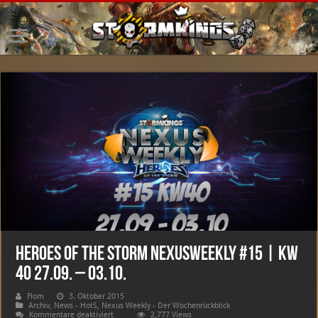
HEROES OF THE STORM NexusWeekly #15 | KW
40 27.09. – 03.10.
Flom
3. Oktober 2015
Archiv
,
News - HotS
,
Nexus Weekly - Der Wochenrückblick
für
Kommentare deaktiviert
2,777 Views