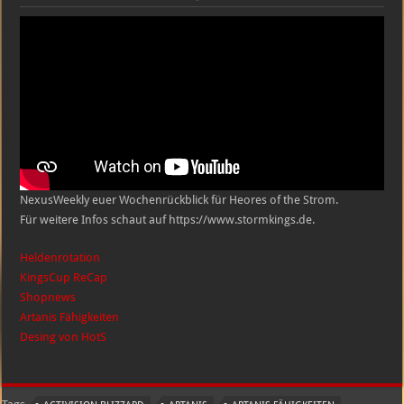
HEROES
OF
THE
STORM
NexusWeekly
#15
|
KW
40
27.09.
–
03.10.
NexusWeekly euer Wochenrückblick für Heores of the Strom.
Für weitere Infos schaut auf https://www.stormkings.de.
Heldenrotation
KingsCup ReCap
Shopnews
Artanis Fähigkeiten
Desing von HotS