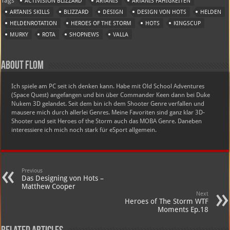
Tags
ACTIVISION BLIZZARD
ARTANIS
ARTANIS FÄHIGKEITEN
ARTANIS SKILLS
BLIZZARD
DESIGN
DESIGN VON HOTS
HELDEN
HELDENROTATION
HEROES OF THE STORM
HOTS
KINGSCUP
MURKY
ROTA
SHOPNEWS
VALLA
About Flom
Ich spiele am PC seit ich denken kann. Habe mit Old School Adventures
(Space Quest) angefangen und bin über Commander Keen dann bei Duke
Nukem 3D gelandet. Seit dem bin ich dem Shooter Genre verfallen und
mausere mich durch allerlei Genres. Meine Favoriten sind ganz klar 3D-
Shooter und seit Heroes of the Storm auch das MOBA Genre. Daneben
interessiere ich mich noch stark für eSport allgemein.
Previous
Das Designing von Hots –
Matthew Cooper
Next
Heroes of The Storm WTF
Moments Ep.18