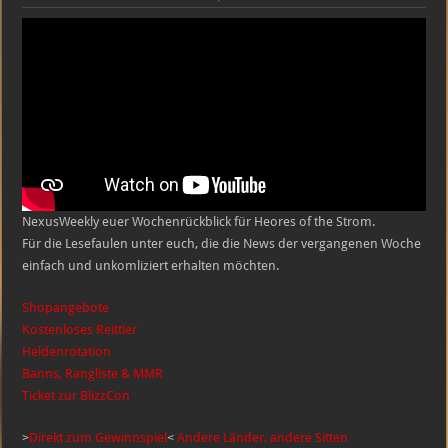
Heroes
of
the
Storm
NexusWeekly
#11
|
KW
41
01.09.
–
06.09.
NexusWeekly euer Wochenrückblick für Heores of the Strom.
Für die Lesefaulen unter euch, die die News der vergangenen Woche
einfach und unkomliziert erhalten möchten.
Shopangebote
Kostenloses Reittier
Heldenrotation
Banns, Rangliste & MMR
Ticket zur BlizzCon
>
Direkt zum Gewinnspiel
<
Andere Länder, andere Sitten