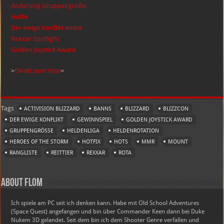
Änderung Gruppengröße
Hotfix
Der ewige Konflikt endet
Rexxar Spotlight
Golden Joystick Award
>
Direkt zum Vote
<
Tags
ACTIVISION BLIZZARD
BANNS
BLIZZARD
BLIZZCON
DER EWIGE KONFLIKT
GEWINNSPIEL
GOLDEN JOYSTICK AWARD
GRUPPENGRÖSSE
HELDENLIGA
HELDENROTATION
HEROES OF THE STORM
HOTFIX
HOTS
MMR
MOUNT
RANGLISTE
REITTIER
REXXAR
ROTA
About Flom
Ich spiele am PC seit ich denken kann. Habe mit Old School Adventures
(Space Quest) angefangen und bin über Commander Keen dann bei Duke
Nukem 3D gelandet. Seit dem bin ich dem Shooter Genre verfallen und