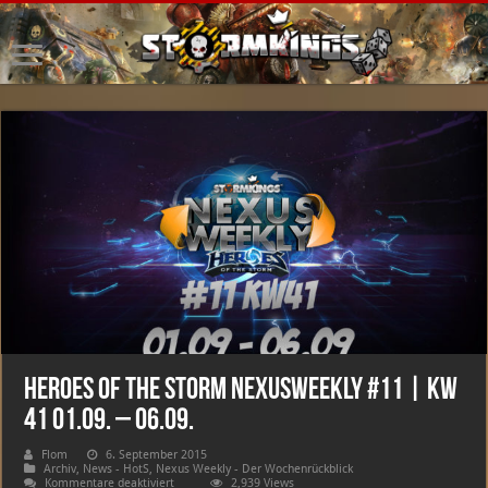
Heroes of the Storm NexusWeekly #11 | KW
41 01.09. – 06.09.
Flom
6. September 2015
Archiv
,
News - HotS
,
Nexus Weekly - Der Wochenrückblick
für
Kommentare deaktiviert
2,939 Views