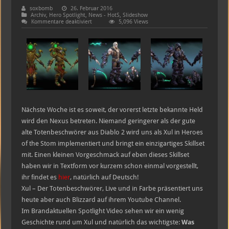
soxbomb
26. Februar 2016
Archiv
,
Hero Spotlight
,
News - HotS
,
Slideshow
für
Kommentare deaktiviert
5,096 Views
Xul
–
Der
Totenbeschwörer
im
Spotlight
Nächste Woche ist es soweit, der vorerst letzte bekannte Held
wird den Nexus betreten. Niemand geringerer als der gute
alte Totenbeschwörer aus Diablo 2 wird uns als Xul in Heroes
of the Stom implementiert und bringt ein einzigartiges Skillset
mit. Einen kleinen Vorgeschmack auf eben dieses Skillset
haben wir in Textform vor kurzem schon einmal vorgestellt,
ihr findet es
hier
, natürlich auf Deutsch!
Xul – Der Totenbeschwörer, Live und in Farbe präsentiert uns
heute aber auch Blizzard auf ihrem Youtube Channel.
Im Brandaktuellen Spotlight Video sehen wir ein wenig
Geschichte rund um Xul und natürlich das wichtigste:
Was