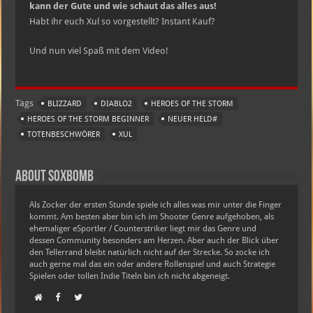
kann der Gute und wie schaut das alles aus!
Habt ihr euch Xul so vorgestellt? Instant Kauf?
Und nun viel Spaß mit dem Video!
Tags
BLIZZARD
DIABLO2
HEROES OF THE STORM
HEROES OF THE STORM BEGINNER
NEUER HELD#
TOTENBESCHWÖRER
XUL
About soxbomb
Als Zocker der ersten Stunde spiele ich alles was mir unter die Finger
kommt. Am besten aber bin ich im Shooter Genre aufgehoben, als
ehemaliger eSportler / Counterstriker liegt mir das Genre und
dessen Community besonders am Herzen. Aber auch der Blick über
den Tellerrand bleibt natürlich nicht auf der Strecke. So zocke ich
auch gerne mal das ein oder andere Rollenspiel und auch Strategie
Spielen oder tollen Indie Titeln bin ich nicht abgeneigt.