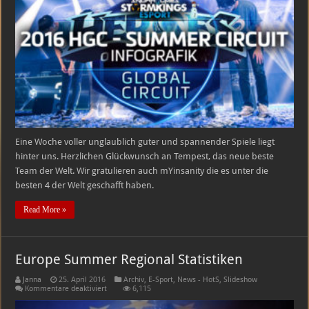
Championship
–
Infografik
Eine Woche voller unglaublich guter und spannender Spiele liegt
hinter uns. Herzlichen Glückwunsch an Tempest, das neue beste
Team der Welt. Wir gratulieren auch mYinsanity die es unter die
besten 4 der Welt geschafft haben.
Read More »
Europe Summer Regional Statistiken
Janna
25. April 2016
Archiv
,
E-Sport
,
News - HotS
,
Slideshow
für
Kommentare deaktiviert
6,115
Europe
Summer