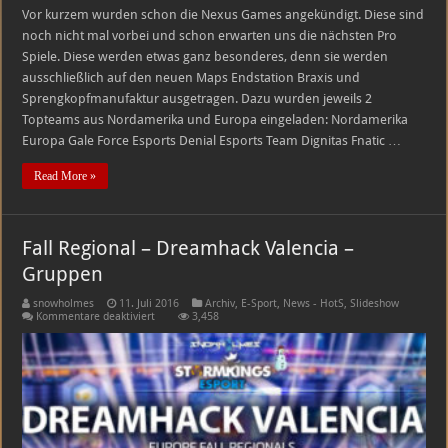
Vor kurzem wurden schon die Nexus Games angekündigt. Diese sind
noch nicht mal vorbei und schon erwarten uns die nächsten Pro
Spiele. Diese werden etwas ganz besonderes, denn sie werden
ausschließlich auf den neuen Maps Endstation Braxis und
Sprengkopfmanufaktur ausgetragen. Dazu wurden jeweils 2
Topteams aus Nordamerika und Europa eingeladen: Nordamerika
Europa Gale Force Esports Denial Esports Team Dignitas Fnatic …
Read More »
Fall Regional – Dreamhack Valencia –
Gruppen
snowholmes
11. Juli 2016
Archiv
,
E-Sport
,
News - HotS
,
Slideshow
für
Kommentare deaktiviert
3,458
Fall
Regional
–
Dreamhack
Valencia
–
Gruppen