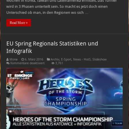
Wochen in Korea, Taiwan und Lateinamerika ermittelt. Das Turnier
wird in 3 Phasen unterteilt sein. So macht es jetzt doch einen
Unterschied ob man, in den Regionen wo sich …
Read More »
EU Spring Regionals Statistiken und
Infografik
Mona
6. März 2016
Archiv
,
E-Sport
,
News - HotS
,
Slideshow
für
Kommentare deaktiviert
3,761
EU
Spring
Regionals
Statistiken
und
Infografik