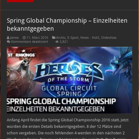
Spring Global Championship – Einzelheiten
bekanntgegeben
Janna
11. März 2016
Archiv
,
E-Sport
,
News - HotS
,
Slideshow
für
Kommentare deaktiviert
3,821
Spring
Global
Championship
–
Einzelheiten
bekanntgegeben
Anfang April findet die Spring Global Championship 2016 statt. Jetzt
wurden die ersten Details bekanntgegeben. 8 der 12 Plätze sind
schon vergeben. Die noch fehlenden 4 werden in den nächsten 2