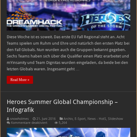
Diese Woche ist es soweit. Das erste EU Fall Regional steht an. Acht
Teams spielen um Ruhm und Ehre und natürlich den ersten Platz bei
den Fall Globals. Nun wurden auch die Gruppen bekannt gegeben.
Sechs Teams haben sich über die Qualifier einen Platz erarbeitet und
mYinsanity und Team Dignitas wurden eingeladen, da beide bei den
letzten Globals waren. Insgesamt geht …
Read More »
Heroes Summer Global Championship –
Infografik
snowholmes
21. Juni 2016
Archiv
,
E-Sport
,
News - HotS
,
Slideshow
für
Kommentare deaktiviert
5,264
Heroes
Summer
Global