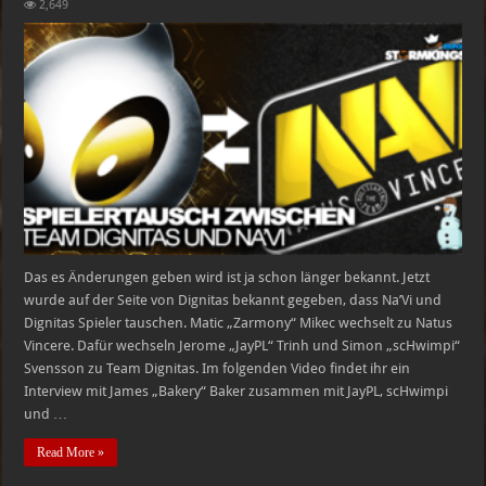
Dignitas
2,649
und
Na’Vi
tauschen
Spieler
Das es Änderungen geben wird ist ja schon länger bekannt. Jetzt
wurde auf der Seite von Dignitas bekannt gegeben, dass Na’Vi und
Dignitas Spieler tauschen. Matic „Zarmony“ Mikec wechselt zu Natus
Vincere. Dafür wechseln Jerome „JayPL“ Trinh und Simon „scHwimpi“
Svensson zu Team Dignitas. Im folgenden Video findet ihr ein
Interview mit James „Bakery“ Baker zusammen mit JayPL, scHwimpi
und …
Read More »