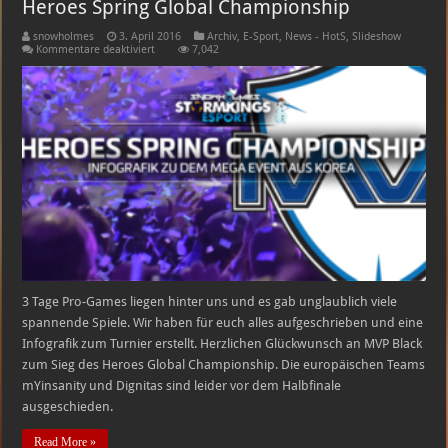
Heroes Spring Global Championship
snowholmes
3. April 2016
Archiv
,
E-Sport
,
News - HotS
,
Slideshow
für
Kommentare deaktiviert
7,042
Heroes
Spring
Global
Championship
3 Tage Pro-Games liegen hinter uns und es gab unglaublich viele
spannende Spiele. Wir haben für euch alles aufgeschrieben und eine
Infografik zum Turnier erstellt. Herzlichen Glückwunsch an MVP Black
zum Sieg des Heroes Global Championship. Die europäischen Teams
mYinsanity und Dignitas sind leider vor dem Halbfinale
ausgeschieden.
Read More »