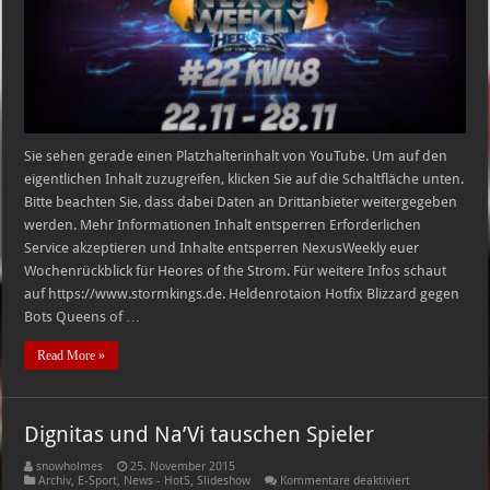
48
22.11.
–
28.11.
Sie sehen gerade einen Platzhalterinhalt von YouTube. Um auf den
eigentlichen Inhalt zuzugreifen, klicken Sie auf die Schaltfläche unten.
Bitte beachten Sie, dass dabei Daten an Drittanbieter weitergegeben
werden. Mehr Informationen Inhalt entsperren Erforderlichen
Service akzeptieren und Inhalte entsperren NexusWeekly euer
Wochenrückblick für Heores of the Strom. Für weitere Infos schaut
auf https://www.stormkings.de. Heldenrotaion Hotfix Blizzard gegen
Bots Queens of …
Read More »
Dignitas und Na’Vi tauschen Spieler
snowholmes
25. November 2015
für
Archiv
,
E-Sport
,
News - HotS
,
Slideshow
Kommentare deaktiviert