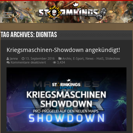
Tag Archives:
dignitas
Kriegsmaschinen-Showdown angekündigt!
Janna
13. September 2016
Archiv
,
E-Sport
,
News - HotS
,
Slideshow
für
Kommentare deaktiviert
3,434
Kriegsmaschinen-
Showdown
angekündigt!