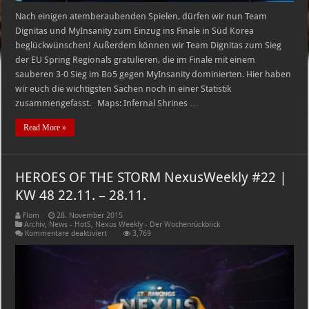
Nach einigen atemberaubenden Spielen, dürfen wir nun Team
Dignitas und MyInsanity zum Einzug ins Finale in Süd Korea
beglückwünschen! Außerdem können wir Team Dignitas zum Sieg
der EU Spring Regionals gratulieren, die im Finale mit einem
sauberen 3-0 Sieg im Bo5 gegen MyInsanity dominierten. Hier haben
wir euch die wichtigsten Sachen noch in einer Statistik
zusammengefasst. Maps: Infernal Shrines …
Read More »
HEROES OF THE STORM NexusWeekly #22 |
KW 48 22.11. – 28.11.
Flom
28. November 2015
Archiv
,
News - HotS
,
Nexus Weekly - Der Wochenrückblick
für
Kommentare deaktiviert
3,769
HEROES
OF
THE
STORM
NexusWeekly
#22
|
KW