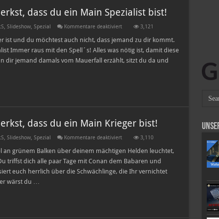
Storm
kst, dass du ein Main Spezialist bist!
spielst!
für
tS
,
Slideshow
,
Spezial
Kommentare deaktiviert
3,121
Zehn
Fakten
ner ist und du möchtest auch nicht, dass jemand zu dir kommt.
an
ist Immer raus mit den Spell´s! Alles was nötig ist, damit diese
denen
du
nn dir jemand damals vom Mauerfall erzählt, sitzt du da und
merkst,
dass
du
ein
Main
Spezialist
bist!
kst, dass du ein Main Krieger bist!
Unse
für
tS
,
Slideshow
,
Spezial
Kommentare deaktiviert
3,110
Zehn
Fakten
el an grünem Balken über deinem mächtigen Helden leuchtet,
an
 Du triffst dich alle paar Tage mit Conan dem Babaren und
denen
du
iert euch herrlich über die Schwächlinge, die Ihr vernichtet
merkst,
ser wärst du …
dass
du
ein
Main
Krieger
bist!