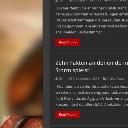
Flom
12. September 2015
Archiv
,
News -
Du beurteilst Spieler nur nach MMR, Rang un
deine gewünschten Voraussetzungen erfülle
Freundschaftsanfragen o.Ä. vergeuden. #Göt
um zu gewinnen. Alle anderen sind Kacknoob
anzumelden. Du bestimmst, …
Read More »
Zehn Fakten an denen du mer
Storm spielst!
Flom
7. September 2015
Archiv
,
News - 
Nachdem du an der Discounterkasse bezahlt
wirkst manchmal ein wenig paranoid, wenn 
Puh! Keiner da. Im Ägypten-Urlaub verlang
Konzert hörst du öfters E.T.C. Anekdoten u
Read More »