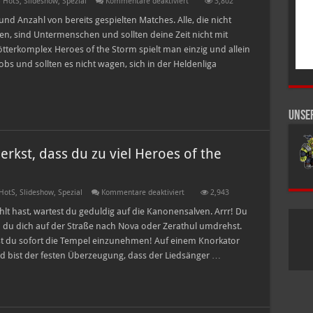
für
 HotS
,
Slideshow
,
Spezial
Kommentare deaktiviert
3,802
Zehn
Fakten
d Anzahl von bereits gespielten Matches. Alle, die nicht
an
n, sind Untermenschen und sollten deine Zeit nicht mit
denen
du
terkomplex Heroes of the Storm spielt man einzig und allein
merkst,
s und sollten es nicht wagen, sich in der Heldenliga
dass
Du
Heroes
of
the
Storm
Unse
etwas
zu
ernst
nimmst!
kst, dass du zu viel Heroes of the
für
HotS
,
Slideshow
,
Spezial
Kommentare deaktiviert
2,943
Zehn
Fakten
 hast, wartest du geduldig auf die Kanonensalven. Arrr! Du
an
du dich auf der Straße nach Nova oder Zerathul umdrehst.
denen
du
st du sofort die Tempel einzunehmen! Auf einem Knorkator
merkst,
nd bist der festen Überzeugung, dass der Liedsänger …
dass
du
zu
viel
Heroes
of
the