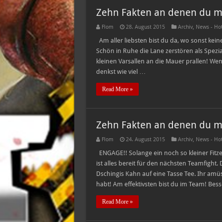
Zehn Fakten an denen du mer
Flom
28. August 2015
Archiv
,
News - Ho
Am aller liebsten bist du da, wo sonst kei
Schön in Ruhe die Lane zerstören als Spezial
kleinen Varsallen an die Mauer prallen! We
denkst wie viel …
Read More »
Zehn Fakten an denen du mer
Flom
24. August 2015
Archiv
,
News - Ho
ENGAGE!! Solange ein noch so kleiner Fitz
ist alles bereit für den nächsten Teamfight.
Dschingis Kahn auf eine Tasse Tee. Ihr amüs
habt! Am effektivsten bist du im Team! Bes
Read More »