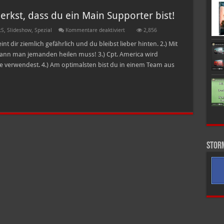
kst, dass du ein Main Supporter bist!
für
tS
,
Slideshow
,
Spezial
Kommentare deaktiviert
2,856
Zehn
Fakten
nt dir ziemlich gefährlich und du bleibst lieber hinten. 2.) Mit
an
ann man jemanden heilen muss! 3.) Cpt. America wird
denen
du
de verwendest. 4.) Am optimalsten bist du in einem Team aus
merkst,
dass
du
ein
Main
Supporter
bist!
Stor