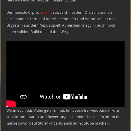
Herzlich willkommen zum Rehgar Guide!
301
Sekunden
Der neueste Clip von
pono
setzt sich mit dem Orc Schamanen
auseinander. Lernt auf unterhaltende Art und Weise, wie ihr das
Urgestein aus dem Nexus spielt. Außerdem kriegt ihr auch noch
einen soliden Build mit auf den Weg.
Wenn euch das Video gefallen hat, fühlt euch frei Feedback in Form
von Kommentaren und Bewertungen zu hinterlassen. Ihr könnt das
Ganze sowohl auf Stormkings als auch auf Youtube machen.