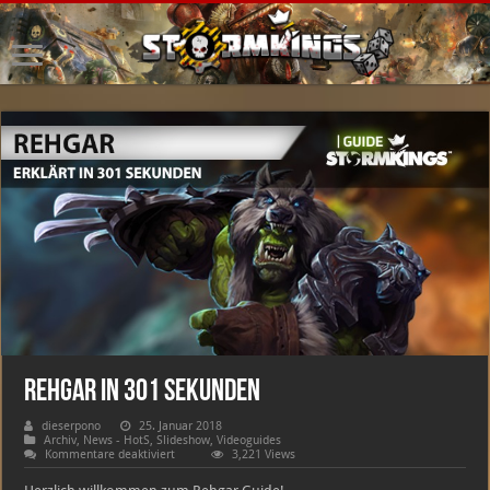
Rehgar in 301 Sekunden
dieserpono
25. Januar 2018
Archiv
,
News - HotS
,
Slideshow
,
Videoguides
für
Kommentare deaktiviert
3,221 Views
Rehgar
in