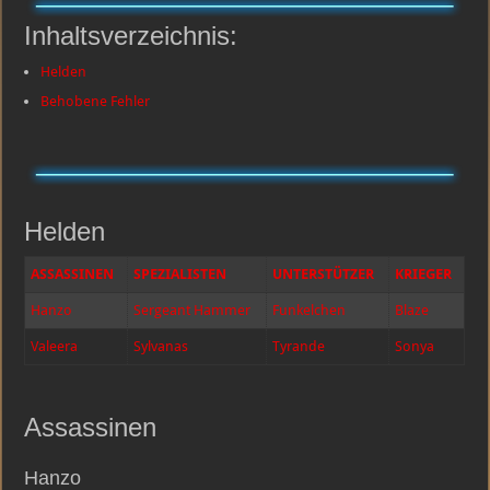
|
24.
Inhaltsverzeichnis:
Januar
2018
Helden
Behobene Fehler
Helden
ASSASSINEN
SPEZIALISTEN
UNTERSTÜTZER
KRIEGER
Hanzo
Sergeant Hammer
Funkelchen
Blaze
Valeera
Sylvanas
Tyrande
Sonya
Assassinen
Hanzo