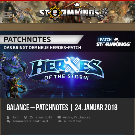
Balance – Patchnotes | 24. Januar 2018
Flom
25. Januar 2018
Archiv
,
Patchnotes
für
Kommentare deaktiviert
4,025 Views
Balance
–
Patchnotes