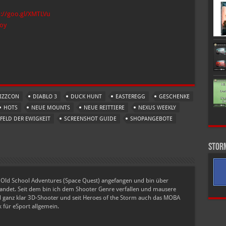
p://goo.gl/XMTLVu
voy
IZZCON
DIABLO 3
DUCK HUNT
EASTEREGG
GESCHENKE
HOTS
NEUE MOUNTS
NEUE REITTIERE
NEXUS WEEKLY
FELD DER EWIGKEIT
SCREENSHOT GUIDE
SHOPANGEBOTE
Stor
t Old School Adventures (Space Quest) angefangen und bin über
det. Seit dem bin ich dem Shooter Genre verfallen und mausere
nd ganz klar 3D-Shooter und seit Heroes of the Storm auch das MOBA
 für eSport allgemein.