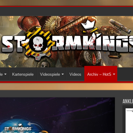
le
Kartenspiele
Videospiele
Videos
Archiv – HotS
Ankli