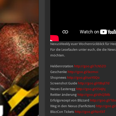
NexusWeekly euer Wochenrückblick für Heor
Für die Lesefaulen unter euch, die die Ne
möchten.
Heldenrotation
http://goo.gl/7cNSZO
Geschenke
http://goo.gl/Iezmoi
Shopnews
http://goo.gl/uoY0Qo
Screenshot Guide
http://goo.gl/0BqETd
Neues Easteregg
http://goo.gl/S54jhj
Reittier änderung
http://goo.gl/dhQIMb
Erfolgsrezept von Blizzard
http://goo.gl/Td
Weg in den Nexus (Fanfiction)
http://goo.gl
BlizzCon Tickets
http://goo.gl/NzrEkT