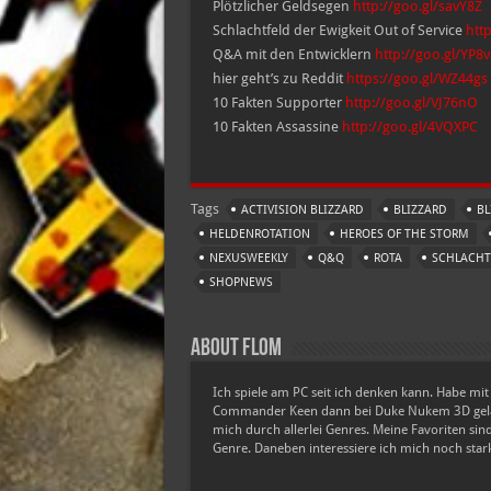
Plötzlicher Geldsegen
http://goo.gl/savY8Z
Schlachtfeld der Ewigkeit Out of Service
htt
Q&A mit den Entwicklern
http://goo.gl/YP8
hier geht’s zu Reddit
https://goo.gl/WZ44gs
10 Fakten Supporter
http://goo.gl/VJ76nO
10 Fakten Assassine
http://goo.gl/4VQXPC
Tags
ACTIVISION BLIZZARD
BLIZZARD
BL
HELDENROTATION
HEROES OF THE STORM
NEXUSWEEKLY
Q&Q
ROTA
SCHLACHT
SHOPNEWS
About Flom
Ich spiele am PC seit ich denken kann. Habe mi
Commander Keen dann bei Duke Nukem 3D gelan
mich durch allerlei Genres. Meine Favoriten si
Genre. Daneben interessiere ich mich noch stark