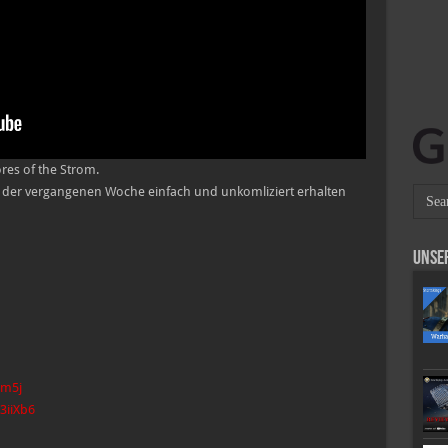
es of the Strom.
ws der vergangenen Woche einfach und unkomliziert erhalten
Unse
om5j
/3iiXb6