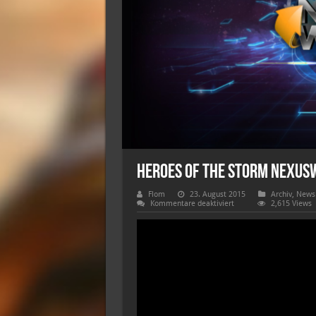
Heroes of the Storm NexusW
Flom
23. August 2015
Archiv
,
News 
für
Kommentare deaktiviert
2,615 Views
Heroes
of
the
Storm
NexusWeekly
#08
|
KW
39
16.08.
–
23.08.