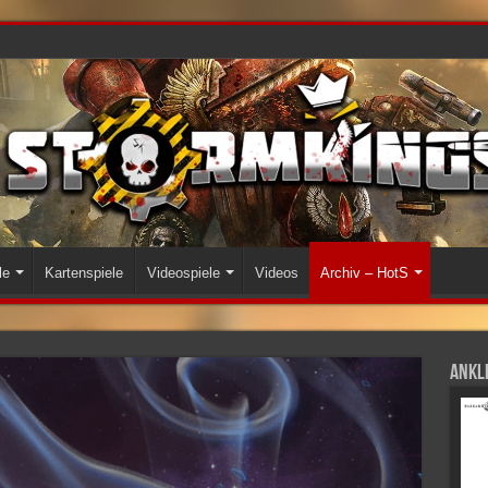
le
Kartenspiele
Videospiele
Videos
Archiv – HotS
Ankli