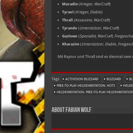
Muradin
(
Krieger, WarCraft
)
Tyrael
(
Krieger, Diablo
)
Thrall
(Assassine, WarCraft)
Tyrande
(
Unterstützer, WarCraft
)
Gazlowe
(
Spezialist, WarCraft, Freigescha
Kharazim
(
Unterstützer, Diablo, Freigesc
Mit Raynor und Thrall sind es diesmal zwei 
Tags
ACTIVISION BLIZZARD
BLIZZARD
BL
FREE-TO-PLAY-HELDENROTATION. HOTS
HELDE
HELDENROTATION. FREE-TO-PLAY HELDENROTATIO
About Fabian Wolf