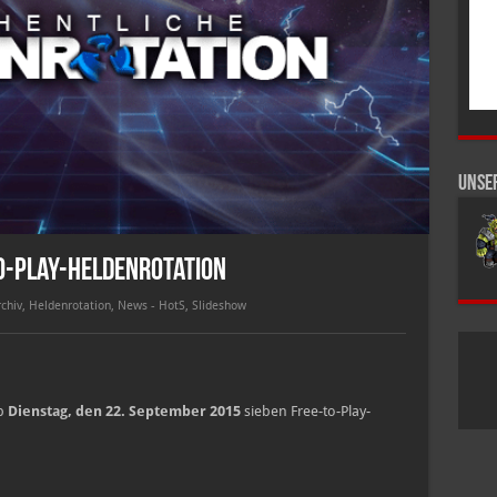
Unse
o-Play-Heldenrotation
chiv
,
Heldenrotation
,
News - HotS
,
Slideshow
b
Dienstag, den 22. September 2015
sieben Free-to-Play-