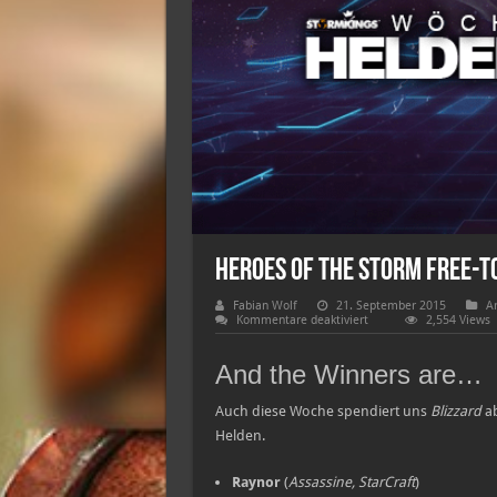
Heroes of the Storm Free-t
Fabian Wolf
21. September 2015
Ar
für
Kommentare deaktiviert
2,554 Views
Heroes
of
the
And the Winners are…
Storm
Free-
to-
Auch diese Woche spendiert uns
Blizzard
a
Play-
Helden.
Heldenrotation
Raynor
(
Assassine, StarCraft
)