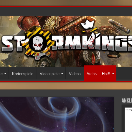
le
Kartenspiele
Videospiele
Videos
Archiv – HotS
Ankli