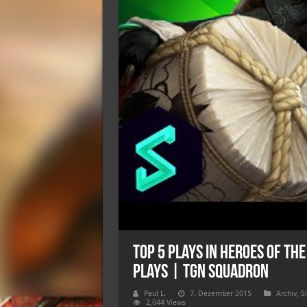
Top 5 Plays in Heroes of th
Plays | TGN Squadron
Paul L.
7. Dezember 2015
Archiv
,
S
2,044 Views