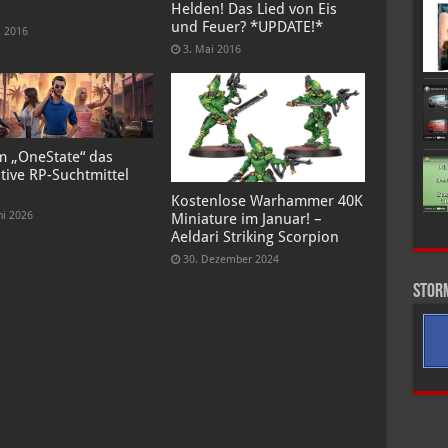
Helden! Das Lied von Eis
und Feuer? *UPDATE!*
i 2016
3. Mai 2016
 „OneState“ das
tive RP-Suchtmittel
Kostenlose Warhammer 40K
ni 2026
Miniature im Januar! –
Aeldari Striking Scorpion
30. Dezember 2024
Stor