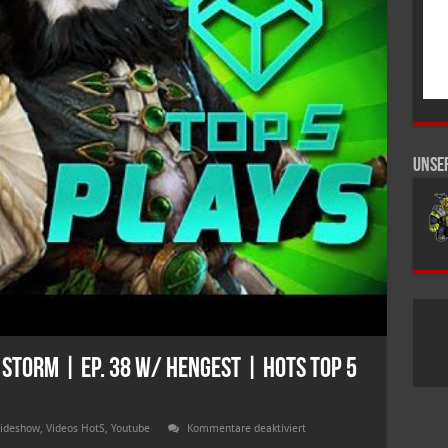
Unse
e Storm | Ep. 38 w/ Hengest | HotS Top 5
für
lideshow
,
Videos HotS
,
Youtube
Kommentare deaktiviert
Top