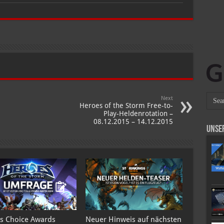
5
Plays
in
Heroes
of
the
Storm
|
Ep.
38
w/
Hengest
|
HotS
Top
Next
5
Heroes of the Storm Free-to-
Plays
Play-Heldenrotation –
|
TGN
08.12.2015 – 14.12.2015
Squadron
Unse
s Choice Awards
Neuer Hinweis auf nächsten