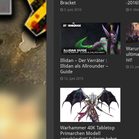
Bracket
-2016!
3. Juni 2016
9. Ma
Warum
ultima
ist!
Illidan – Der Verräter :
Illidan als Allrounder –
23. Ju
Guide
12. Juni 2015
Warhammer 40K Tabletop
Primarchen Modell
angekündigt! Fulgrim kehrt