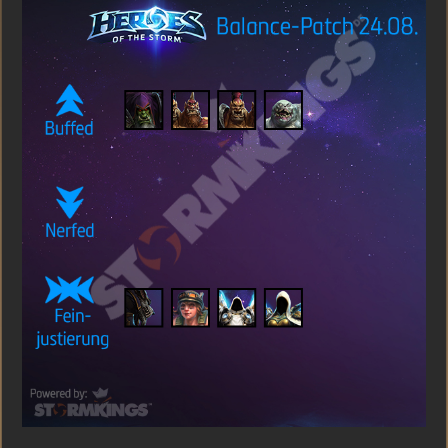
vom
24.
August