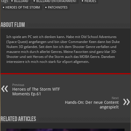
Tags
BLIZZARD
BLIZZARD ENTERTAINMENT
HEROES
HEROES OF THE STORM
PATCHNOTES
About Flom
Ich spiele am PC seit ich denken kann. Habe mit Old School Adventures
(Space Quest) angefangen und bin über Commander Keen dann bei Duke
Nukem 3D gelandet. Seit dem bin ich dem Shooter Genre verfallen und
mausere mich durch allerlei Genres. Meine Favoriten sind ganz klar 3D-
Shooter und seit Heroes of the Storm auch das MOBA Genre. Daneben
interessiere ich mich noch stark für eSport allgemein.
Previous
Heroes of The Storm WTF
Moments Ep.61
Next
Hands-On: Der neue Content
angespielt
Related Articles