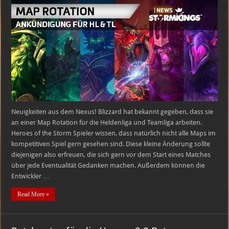
neue
Map
Rotation
für
Helden-
und
Teamliga
Neuigkeiten aus dem Nexus! Blizzard hat bekannt gegeben, dass sie
an einer Map Rotation für die Heldenliga und Teamliga arbeiten.
Heroes of the Storm Spieler wissen, dass natürlich nicht alle Maps im
kompetitiven Spiel gern gesehen sind. Diese kleine Änderung sollte
diejenigen also erfreuen, die sich gern vor dem Start eines Matches
über jede Eventualität Gedanken machen. Außerdem können die
Entwickler …
Read More »