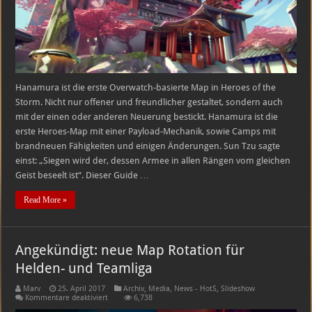
Hanamura ist die erste Overwatch-basierte Map in Heroes of the
Storm. Nicht nur offener und freundlicher gestaltet, sondern auch
mit der einen oder anderen Neuerung bestickt. Hanamura ist die
erste Heroes-Map mit einer Payload-Mechanik, sowie Camps mit
brandneuen Fähigkeiten und einigen Änderungen. Sun Tzu sagte
einst: „Siegen wird der, dessen Armee in allen Rängen vom gleichen
Geist beseelt ist“. Dieser Guide …
Read More »
Angekündigt: neue Map Rotation für
Helden- und Teamliga
Marv
25. April 2017
Archiv
,
Media
,
News - HotS
,
Slideshow
für
Kommentare deaktiviert
6,738
Angekündigt: