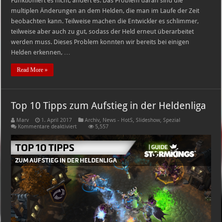
Funktioniert es nicht, ändert es. Das Problem daran sind die
multiplen Änderungen an dem Helden, die man im Laufe der Zeit
beobachten kann. Teilweise machen die Entwickler es schlimmer,
teilweise aber auch zu gut, sodass der Held erneut überarbeitet
werden muss. Dieses Problem konnten wir bereits bei einigen
Helden erkennen, …
Read More »
Top 10 Tipps zum Aufstieg in der Heldenliga
Marv
1. April 2017
Archiv
,
News - HotS
,
Slideshow
,
Spezial
für
Kommentare deaktiviert
5,557
Top
10
Tipps
zum
Aufstieg
in
der
Heldenliga