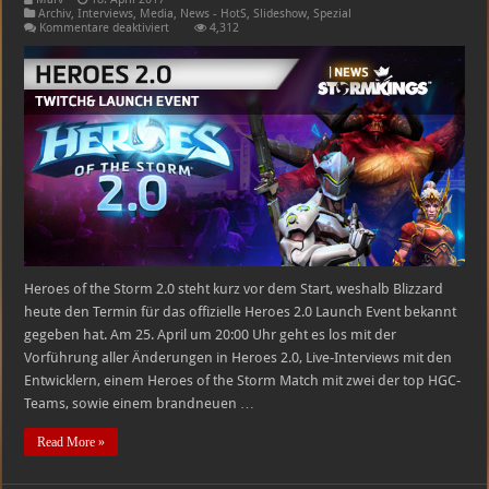
Archiv
,
Interviews
,
Media
,
News - HotS
,
Slideshow
,
Spezial
für
Kommentare deaktiviert
4,312
Heroes
2.0
Launch
Event
Heroes of the Storm 2.0 steht kurz vor dem Start, weshalb Blizzard
heute den Termin für das offizielle Heroes 2.0 Launch Event bekannt
gegeben hat. Am 25. April um 20:00 Uhr geht es los mit der
Vorführung aller Änderungen in Heroes 2.0, Live-Interviews mit den
Entwicklern, einem Heroes of the Storm Match mit zwei der top HGC-
Teams, sowie einem brandneuen …
Read More »