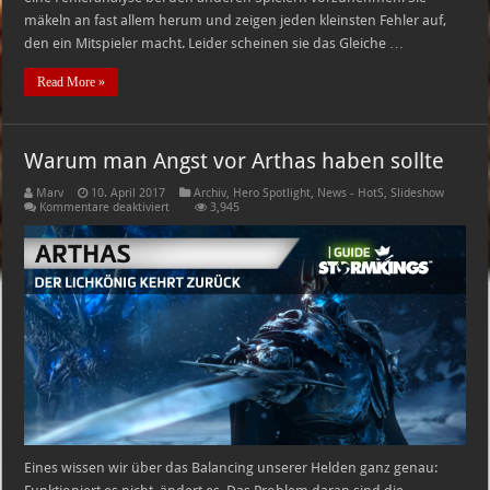
mäkeln an fast allem herum und zeigen jeden kleinsten Fehler auf,
den ein Mitspieler macht. Leider scheinen sie das Gleiche …
Read More »
Warum man Angst vor Arthas haben sollte
Marv
10. April 2017
Archiv
,
Hero Spotlight
,
News - HotS
,
Slideshow
für
Kommentare deaktiviert
3,945
Warum
man
Angst
vor
Arthas
haben
sollte
Eines wissen wir über das Balancing unserer Helden ganz genau: