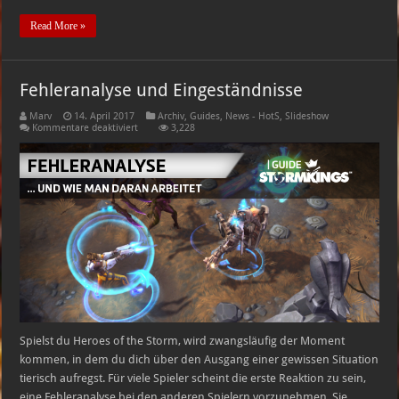
Read More »
Fehleranalyse und Eingeständnisse
Marv
14. April 2017
Archiv
,
Guides
,
News - HotS
,
Slideshow
für
Kommentare deaktiviert
3,228
Fehleranalyse
und
Eingeständnisse
Spielst du Heroes of the Storm, wird zwangsläufig der Moment
kommen, in dem du dich über den Ausgang einer gewissen Situation
tierisch aufregst. Für viele Spieler scheint die erste Reaktion zu sein,
eine Fehleranalyse bei den anderen Spielern vorzunehmen. Sie