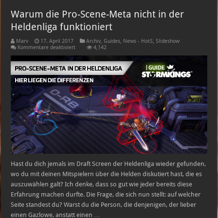
Warum die Pro-Scene-Meta nicht in der
Heldenliga funktioniert
Marv
17. April 2017
Archiv
,
Guides
,
News - HotS
,
Slideshow
für
Kommentare deaktiviert
4,142
Warum
die
Pro-
Scene-
Meta
nicht
in
der
Heldenliga
funktioniert
Hast du dich jemals im Draft Screen der Heldenliga wieder gefunden,
wo du mit deinen Mitspielern über die Helden diskutiert hast, die es
auszuwählen galt? Ich denke, dass so gut wie jeder bereits diese
Erfahrung machen durfte. Die Frage, die sich nun stellt: auf welcher
Seite standest du? Warst du die Person, die denjenigen, der lieber
einen Gazlowe, anstatt einen …