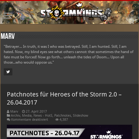
Marv
"Betrayer... In truth, it was I who was betrayed. Still, I am hunted. Still, I am
hated. Now, my blind eyes see what others cannot: that sometimes the hand of
fate must be forced! Now go forth... unleash the tides of Doom... Upon all
those...who would oppose us."
Patchnotes für Heroes of the Storm 2.0 –
26.04.2017
Marv
27. April 2017
Archiv
,
Media
,
News - HotS
,
Patchnotes
,
Slideshow
für
Kommentare deaktiviert
4,387
Patchnotes
für
Heroes
of