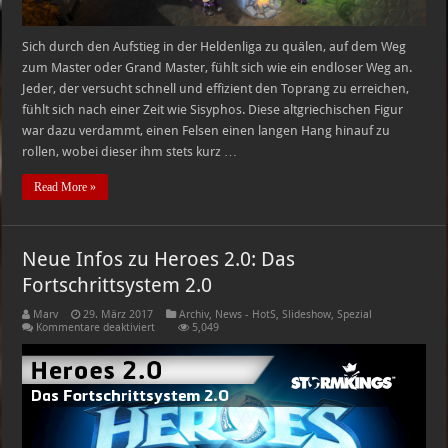
Sich durch den Aufstieg in der Heldenliga zu quälen, auf dem Weg
zum Master oder Grand Master, fühlt sich wie ein endloser Weg an.
Jeder, der versucht schnell und effizient den Toprang zu erreichen,
fühlt sich nach einer Zeit wie Sisyphos. Diese altgriechischen Figur
war dazu verdammt, einen Felsen einen langen Hang hinauf zu
rollen, wobei dieser ihm stets kurz …
Read More »
Neue Infos zu Heroes 2.0: Das
Fortschrittsystem 2.0
Marv
29. März 2017
Archiv
,
News - HotS
,
Slideshow
,
Spezial
für
Kommentare deaktiviert
5,049
Neue
Infos
zu
Heroes
2.0:
Das
Fortschrittsystem
2.0