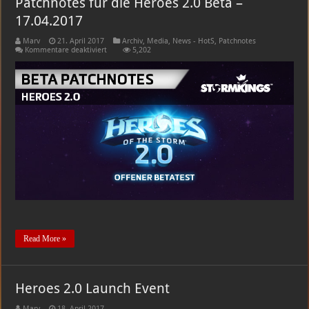
Patchnotes für die Heroes 2.0 Beta –
17.04.2017
Marv
21. April 2017
Archiv
,
Media
,
News - HotS
,
Patchnotes
für
Kommentare deaktiviert
5,202
Patchnotes
für
die
Heroes
2.0
Beta
–
17.04.2017
Read More »
Heroes 2.0 Launch Event
Marv
18. April 2017