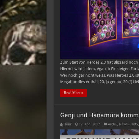
Zum Start von Heroes 2.0 hat Blizzard noc
Hiermit wird jedem, egal ob Einsteiger, Fort
Wer noch gar nicht weiss, was Heroes 2.0 is
Megabundles enthält 20, ja genau, 20 (!) He
Read More »
Genji und Hanamura komme
Flom
17. April 2017
Archiv
,
News - HotS