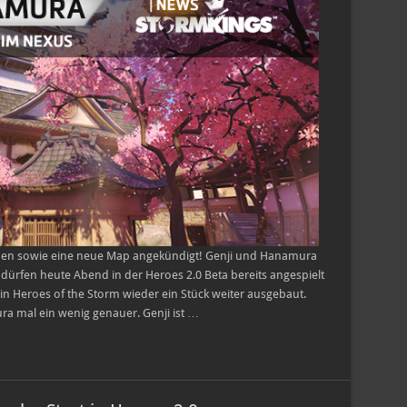
kommen
in
den
Nexus
den sowie eine neue Map angekündigt! Genji und Hanamura
rfen heute Abend in der Heroes 2.0 Beta bereits angespielt
n Heroes of the Storm wieder ein Stück weiter ausgebaut.
a mal ein wenig genauer. Genji ist …