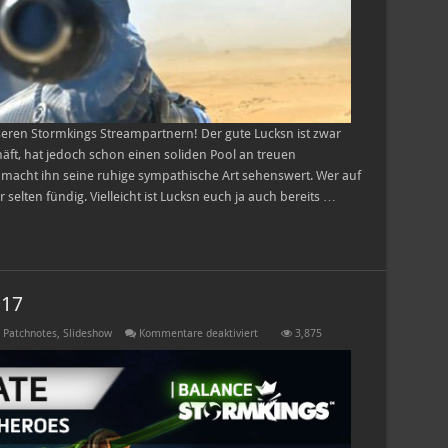
ren Stormkings Streampartnern! Der gute Lucksn ist zwar
ft, hat jedoch schon einen soliden Pool an treuen
acht ihn seine ruhige sympathische Art sehenswert. Wer auf
r selten fündig. Vielleicht ist Lucksn euch ja auch bereits …
017
für
,
Patchnotes
,
Slideshow
Kommentare deaktiviert
3,875
Balance-
Update:
20.
April
2017