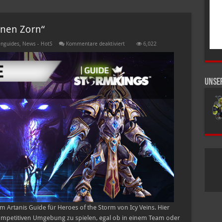
inen Zorn“
für
nguides
,
News - HotS
Kommentare deaktiviert
6,022
Artanis
Guide
–
„Richtet
meinen
Unse
Zorn“
rtanis Guide für Heroes of the Storm von Icy Veins. Hier
r kompetitiven Umgebung zu spielen, egal ob in einem Team oder