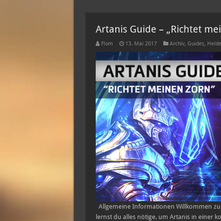
Artanis Guide – „Richtet me
Flom
13. Mai 2017
Archiv
,
Guides
,
Helde
Allgemeine Informationen Willkommen zum A
lernst du alles nötige, um Artanis in eine