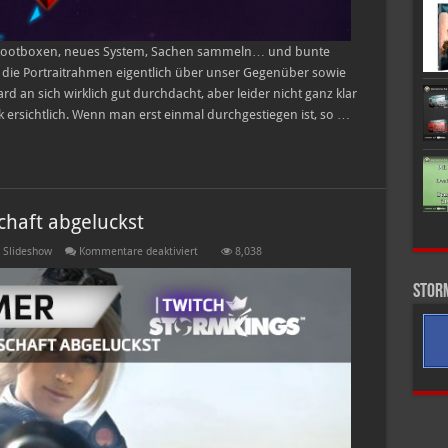
! Lootboxen, neues System, Sachen sammeln… und bunte
die Portraitrahmen eigentlich über unser Gegenüber sowie
ard an sich wirklich gut durchdacht, aber leider nicht ganz klar
ck ersichtlich. Wenn man erst einmal durchgestiegen ist, so …
chaft abgeluckst
für
,
Slideshow
Kommentare deaktiviert
8,038
Lucksn
hat
Stor
uns
die
Partnerschaft
abgeluckst