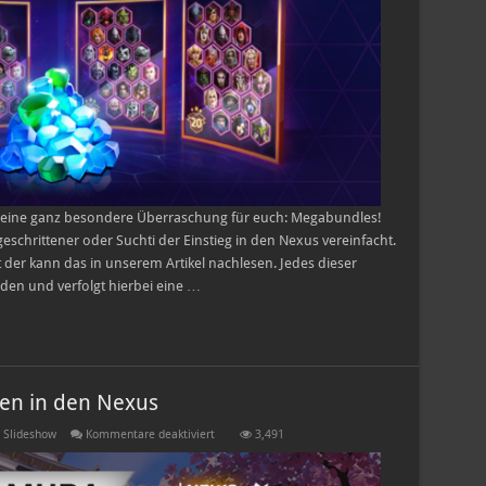
h eine ganz besondere Überraschung für euch: Megabundles!
geschrittener oder Suchti der Einstieg in den Nexus vereinfacht.
t der kann das in unserem Artikel nachlesen. Jedes dieser
lden und verfolgt hierbei eine …
n in den Nexus
für
,
Slideshow
Kommentare deaktiviert
3,491
Genji
und
Hanamura