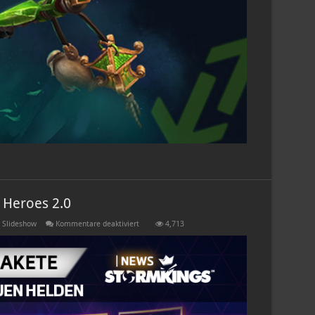
 Heroes 2.0
für
,
Slideshow
Kommentare deaktiviert
4,713
Megabundles
zum
Start
von
Heroes
2.0