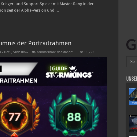
n Krieger- und Support-Spieler mit Master-Rang in der
chon seit der Alpha-Version und …
imnis der Portraitrahmen
für
 - HotS
,
Slideshow
Kommentare deaktiviert
11,222
Spaß
mit
Farben
–
Das
Geheimnis
Unse
der
Portraitrahmen