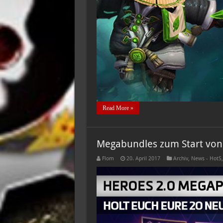
Read More »
Megabundles zum Start von
Flom
20. April 2017
Archiv
,
News - HotS