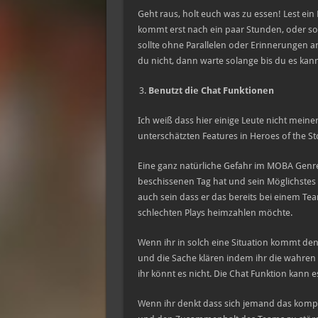
Geht raus, holt euch was zu essen! Lest ein
kommt erst nach ein paar Stunden, oder sog
sollte ohne Parallelen oder Erinnerungen a
du nicht, dann warte solange bis du es kann
Benutzt die Chat Funktionen
Ich weiß dass hier einige Leute nicht mein
unterschätzten Features in Heroes of the St
Eine ganz natürliche Gefahr im MOBA Genre
beschissenen Tag hat und sein Möglichstes 
auch sein dass er das bereits bei einem Tea
schlechten Plays heimzahlen möchte.
Wenn ihr in solch eine Situation kommt den
und die Sache klären indem ihr die wahren P
ihr könnt es nicht. Die Chat Funktion kann 
Wenn ihr denkt dass sich jemand das kompl