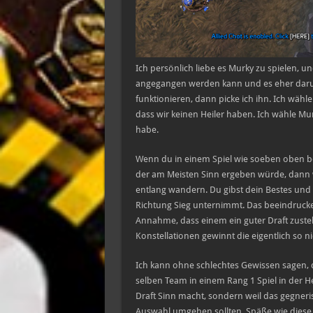
Ich persönlich liebe es Murky zu spielen, u
angegangen werden kann und es eher darum
funktionieren, dann picke ich ihn. Ich wähl
dass wir keinen Heiler haben. Ich wähle Murk
habe.
Wenn du in einem Spiel wie soeben oben bes
der am Meisten Sinn ergeben würde, dann w
entlang wandern. Du gibst dein Bestes und 
Richtung Sieg unternimmt. Das beeindrucke
Annahme, dass einem ein guter Draft zuste
Konstellationen gewinnt die eigentlich so ni
Ich kann ohne schlechtes Gewissen sagen,
selben Team in einem Rang 1 Spiel in der H
Draft Sinn macht, sondern weil das gegneri
Auswahl umgehen sollten. Späße wie diese f