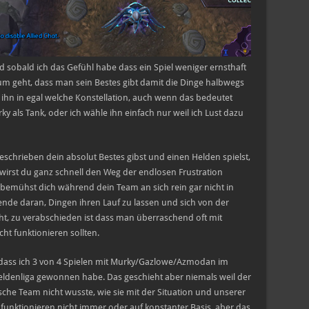
nd sobald ich das Gefühl habe dass ein Spiel weniger ernsthaft
 geht, dass man sein Bestes gibt damit die Dinge halbwegs
e ihn in egal welche Konstellation, auch wenn das bedeutet
y als Tank, oder ich wähle ihn einfach nur weil ich Lust dazu
chrieben dein absolut Bestes gibst und einen Helden spielst,
irst du ganz schnell den Weg der endlosen Frustration
bemühst dich während dein Team an sich rein gar nicht in
nde daran, Dingen ihren Lauf zu lassen und sich von der
ht, zu verabschieden ist dass man überraschend oft mit
cht funktionieren sollten.
 dass ich 3 von 4 Spielen mit Murky/Gazlowe/Azmodan im
eldenliga gewonnen habe. Das geschieht aber niemals weil der
sche Team nicht wusste, wie sie mit der Situation und unserer
unktionieren nicht immer oder auf konstanter Basis, aber das