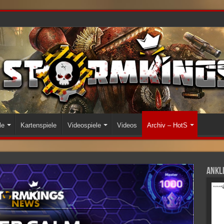
le
Kartenspiele
Videospiele
Videos
Archiv – HotS
Ankli