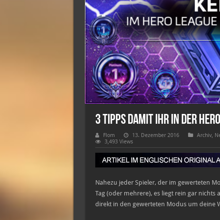
3 Tipps damit ihr in der Her
Flom
13. Dezember 2016
Archiv
,
Ne
3,493 Views
Nahezu jeder Spieler, der im gewerteten Mod
Tag (oder mehrere), es liegt rein gar nichts 
direkt in den gewerteten Modus um deine W