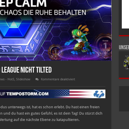
Unse
o League nicht tilted
für
ws - HotS
,
Slideshow
Kommentare deaktiviert
3
Tipps
damit
ihr
in
der
Hero
us unterwegs ist, hat es schon erlebt. Du hast einen freien
League
nicht
an und du hast ein gutes Gefühl, es ist dein Tag! Du stürzt dich
tilted
ertung auf die nächste Ebene zu katapultieren.