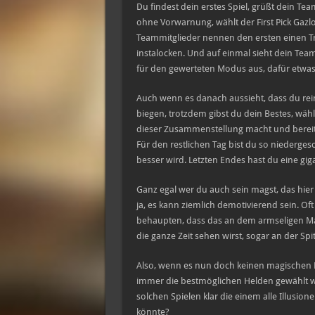
Du findest dein erstes Spiel, grüßt dein Team
ohne Vorwarnung, wählt der First Pick Gazl
Teammitglieder nennen den ersten einen Tr
instalocken. Und auf einmal sieht dein Tea
für den gewerteten Modus aus, dafür etwas
Auch wenn es danach aussieht, dass du rei
biegen, trotzdem gibst du dein Bestes, wähl
dieser Zusammenstellung macht und bereites
Für den restlichen Tag bist du so niederges
besser wird. Letzten Endes hast du eine giga
Ganz egal wer du auch sein magst, das hier
ja, es kann ziemlich demotivierend sein. O
behaupten, dass das an dem armseligen Matc
die ganze Zeit sehen wirst, sogar an der Spi
Also, wenn es nun doch keinen magischen M
immer die bestmöglichen Helden gewählt 
solchen Spielen klar die einem alle Illusio
könnte?