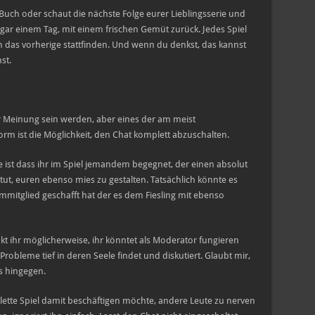
 Buch oder schaut die nächste Folge eurer Lieblingsserie und
ar einem Tag, mit einem frischen Gemüt zurück. Jedes Spiel
n das vorherige stattfinden. Und wenn du denkst, das kannst
st.
er Meinung sein werden, aber eines der am meist
orm ist die Möglichkeit, den Chat komplett abzuschalten.
 ist dass ihr im Spiel jemandem begegnet, der einen absolut
tut, euren ebenso mies zu gestalten. Tatsächlich könnte es
mmitglied geschafft hat der es dem Fiesling mit ebenso
kt ihr möglicherweise, ihr könntet als Moderator fungieren
robleme tief in deren Seele findet und diskutiert. Glaubt mir,
es hingegen.
ette Spiel damit beschäftigen möchte, andere Leute zu nerven