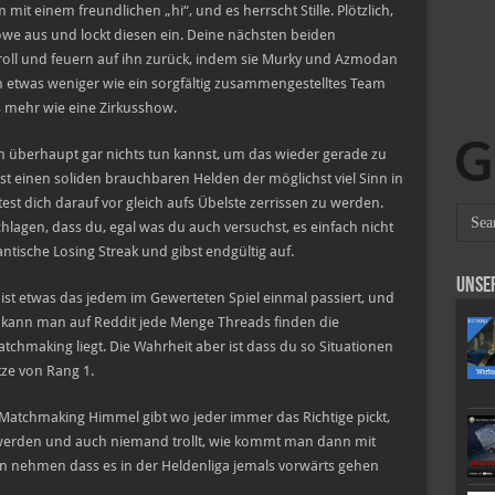
 mit einem freundlichen „hi“, und es herrscht Stille. Plötzlich,
owe aus und lockt diesen ein. Deine nächsten beiden
oll und feuern auf ihn zurück, indem sie Murky und Azmodan
m etwas weniger wie ein sorgfältig zusammengestelltes Team
 mehr wie eine Zirkusshow.
n überhaupt gar nichts tun kannst, um das wieder gerade zu
st einen soliden brauchbaren Helden der möglichst viel Sinn in
t dich darauf vor gleich aufs Übelste zerrissen zu werden.
chlagen, dass du, egal was du auch versuchst, es einfach nicht
ntische Losing Streak und gibst endgültig auf.
Unse
 ist etwas das jedem im Gewerteten Spiel einmal passiert, und
ft kann man auf Reddit jede Menge Threads finden die
hmaking liegt. Die Wahrheit aber ist dass du so Situationen
tze von Rang 1.
atchmaking Himmel gibt wo jeder immer das Richtige pickt,
werden und auch niemand trollt, wie kommt man dann mit
nen nehmen dass es in der Heldenliga jemals vorwärts gehen