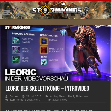
Leoric der Skelettkönig – Introvideo
Florian
21. Juli 2015
Archiv
,
News - HotS
,
Slideshow
für
Kommentare deaktiviert
3,124 Views
Leoric
der
Skelettkönig