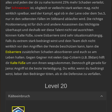
alles und jeden der dir zu nahe kommt 25% mehr Schaden verteilst.
Der
Schneesturz
ist, obgleich er vielleicht stark wirken mag, nicht
wirklich spielbar, weil der Kampf, egal ob in der Lane oder dem 5vs.5,
nur in den seltensten Fällen im Stillstand ablaufen wird. Die richtige
Positionierung ist für dich und andere Assassinen das Wichtigste
überhaupt und deshalb wir diese Talent nicht viel ausrichten
können
.
Kalte Füße, sowie Eisbarriere sind sehr situationsabhängig.
Falls du extrem stark bedrängt wirst und dein Team dich nicht
wirklich vor den Angriffen der Feinde beschützen kann, kann die
Eisbarriere
zusätzlichen Schaden absorbieren und euch so am
Leben halten. Gegen Gegner mit vielen Gap-Colsern (z.B. Illidan) hilft
dir
Kalte Füße
um von ihnen wegzukommen. Dennoch gilt gerade für
Jaina: Angriff ist die beste Verteidigung. Du willst, wenn du bedrängt
wirst, lieber den Bedränger töten, als in die Defensive zu verfallen.
Level 20
Kälteeinbruch