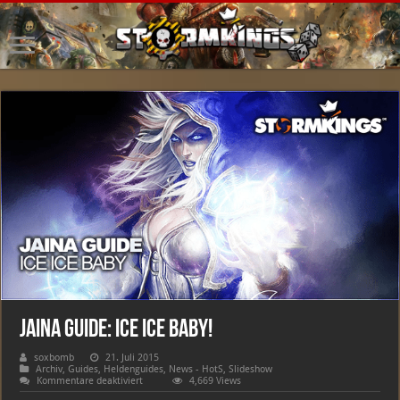
Jaina Guide: Ice Ice Baby!
soxbomb
21. Juli 2015
Archiv
,
Guides
,
Heldenguides
,
News - HotS
,
Slideshow
für
Kommentare deaktiviert
4,669 Views
Jaina