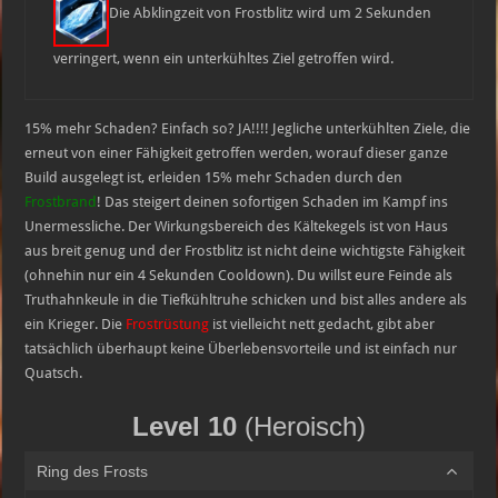
Die Abklingzeit von Frostblitz wird um 2 Sekunden
verringert, wenn ein unterkühltes Ziel getroffen wird.
15% mehr Schaden? Einfach so? JA!!!! Jegliche unterkühlten Ziele, die
erneut von einer Fähigkeit getroffen werden, worauf dieser ganze
Build ausgelegt ist, erleiden 15% mehr Schaden durch den
Frostbrand
! Das steigert deinen sofortigen Schaden im Kampf ins
Unermessliche. Der Wirkungsbereich des Kältekegels ist von Haus
aus breit genug und der Frostblitz ist nicht deine wichtigste Fähigkeit
(ohnehin nur ein 4 Sekunden Cooldown). Du willst eure Feinde als
Truthahnkeule in die Tiefkühltruhe schicken und bist alles andere als
ein Krieger. Die
Frostrüstung
ist vielleicht nett gedacht, gibt aber
tatsächlich überhaupt keine Überlebensvorteile und ist einfach nur
Quatsch.
Level 10
(Heroisch)
Ring des Frosts