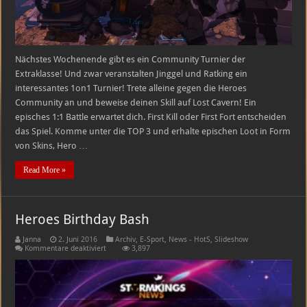
Nächstes Wochenende gibt es ein Community Turnier der
Extraklasse! Und zwar veranstalten Jinggel und Ratking ein
interessantes 1on1 Turnier! Trete alleine gegen die Heroes
Community an und beweise deinen Skill auf Lost Cavern! Ein
episches 1:1 Battle erwartet dich. First Kill oder First Fort entscheiden
das Spiel. Komme unter die TOP 3 und erhalte epischen Loot in Form
von Skins, Hero …
Read More »
Heroes Birthday Bash
Janna
2. Juni 2016
Archiv
,
E-Sport
,
News - HotS
,
Slideshow
für
Kommentare deaktiviert
3,897
Heroes
Birthday
Bash