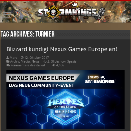
Tag Archives:
Turnier
Blizzard kündigt Nexus Games Europe an!
Marv
12. Oktober 2017
Archiv
,
Media
,
News - HotS
,
Slideshow
,
Spezial
für
Kommentare deaktiviert
4,106
Blizzard
kündigt
Nexus
Games
Europe
an!