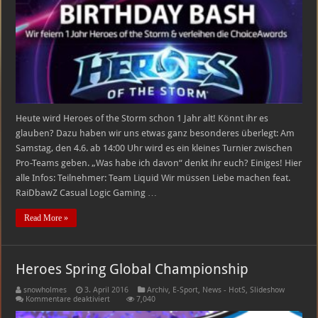
Heute wird Heroes of the Storm schon 1 Jahr alt! Könnt ihr es
glauben? Dazu haben wir uns etwas ganz besonderes überlegt: Am
Samstag, den 4.6. ab 14:00 Uhr wird es ein kleines Turnier zwischen
Pro-Teams geben. „Was habe ich davon“ denkt ihr euch? Einiges! Hier
alle Infos: Teilnehmer: Team Liquid Wir müssen Liebe machen feat.
RaiDbawZ Casual Logic Gaming …
Read More »
Heroes Spring Global Championship
snowholmes
3. April 2016
Archiv
,
E-Sport
,
News - HotS
,
Slideshow
für
Kommentare deaktiviert
7,040
Heroes
Spring