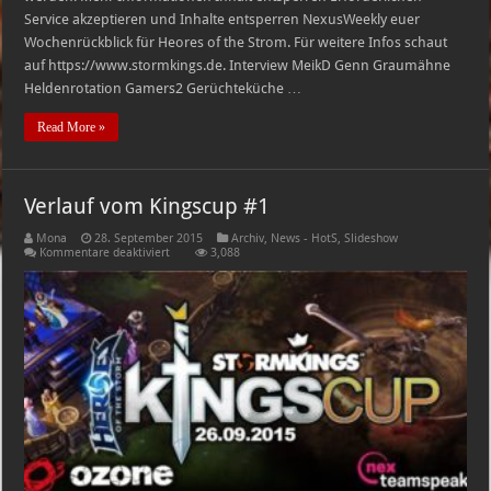
Service akzeptieren und Inhalte entsperren NexusWeekly euer
Wochenrückblick für Heores of the Strom. Für weitere Infos schaut
auf https://www.stormkings.de. Interview MeikD Genn Graumähne
Heldenrotation Gamers2 Gerüchteküche …
Read More »
Verlauf vom Kingscup #1
Mona
28. September 2015
Archiv
,
News - HotS
,
Slideshow
für
Kommentare deaktiviert
3,088
Verlauf
vom
Kingscup
#1