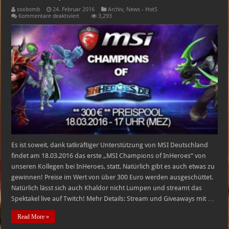
soxbomb
24. Februar 2016
Archiv
,
News - HotS
für
Kommentare deaktiviert
3,293
MSI
Champions
of
inHeroes
–
Turnier
Es ist soweit, dank tatkräftiger Unterstützung von MSI Deutschland
findet am 18.03.2016 das erste „MSI Champions of InHeroes“ von
unseren Kollegen bei InHeroes, statt. Natürlich gibt es auch etwas zu
gewinnen! Preise im Wert von über 300 Euro werden ausgeschüttet.
Natürlich lässt sich auch Khaldor nicht Lumpen und streamt das
Spektakel live auf Twitch! Mehr Details: Stream und Giveaways mit …
Read More »