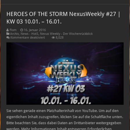
HEROES OF THE STORM NexusWeekly #27 |
KW 03 10.01. – 16.01.
Flom
16. Januar 2016
Archiv
,
News - HotS
,
Nexus Weekly - Der Wochenrückblick
für
Kommentare deaktiviert
8,028
HEROES
OF
THE
STORM
NexusWeekly
#27
|
KW
03
10.01.
–
16.01.
Sie sehen gerade einen Platzhalterinhalt von YouTube. Um auf den
eigentlichen Inhalt zuzugreifen, klicken Sie auf die Schaltfläche unten.
Bitte beachten Sie, dass dabei Daten an Drittanbieter weitergegeben
werden. Mehr Informationen Inhalt entsperren Erforderlichen