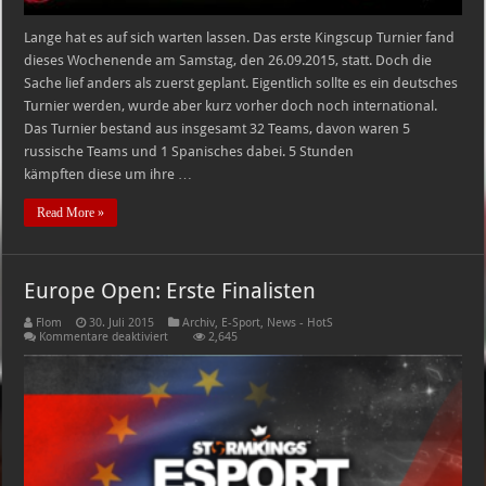
Lange hat es auf sich warten lassen. Das erste Kingscup Turnier fand
dieses Wochenende am Samstag, den 26.09.2015, statt. Doch die
Sache lief anders als zuerst geplant. Eigentlich sollte es ein deutsches
Turnier werden, wurde aber kurz vorher doch noch international.
Das Turnier bestand aus insgesamt 32 Teams, davon waren 5
russische Teams und 1 Spanisches dabei. 5 Stunden
kämpften diese um ihre …
Read More »
Europe Open: Erste Finalisten
Flom
30. Juli 2015
Archiv
,
E-Sport
,
News - HotS
für
Kommentare deaktiviert
2,645
Europe
Open:
Erste
Finalisten