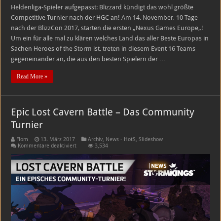
Heldenliga-Spieler aufgepasst: Blizzard kündigt das wohl größte
Competitive-Turnier nach der HGC an! Am 14. November, 10 Tage
nach der BlizzCon 2017, starten die ersten „Nexus Games Europe„!
Um ein für alle mal zu klären welches Land das aller Beste Europas in
Sachen Heroes of the Storm ist, treten in diesem Event 16 Teams
gegeneinander an, die aus den besten Spielern der …
Read More »
Epic Lost Cavern Battle – Das Community
Turnier
Flom
13. März 2017
Archiv
,
News - HotS
,
Slideshow
für
Kommentare deaktiviert
3,534
Epic
Lost
Cavern
Battle
–
Das
Community
Turnier