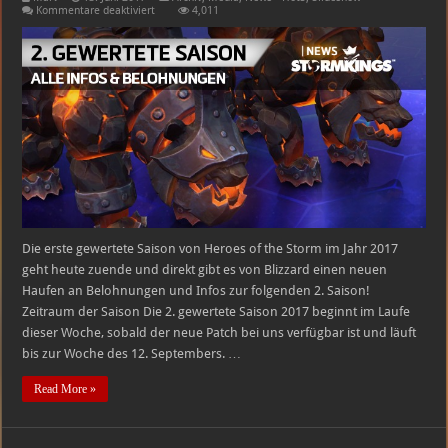
für
Kommentare deaktiviert
4,011
Die
2.
gewertete
Saison
2017
Die erste gewertete Saison von Heroes of the Storm im Jahr 2017
geht heute zuende und direkt gibt es von Blizzard einen neuen
Haufen an Belohnungen und Infos zur folgenden 2. Saison!
Zeitraum der Saison Die 2. gewertete Saison 2017 beginnt im Laufe
dieser Woche, sobald der neue Patch bei uns verfügbar ist und läuft
bis zur Woche des 12. Septembers. …
Read More »