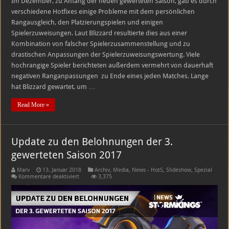
Im Dezember, zu Anfang der neuen gewerteten Saison, gab es durch
verschiedene Hotfixes einige Probleme mit dem persönlichen
Rangausgleich, den Platzierungspielen und einigen
Spielerzuweisungen. Laut Blizzard resultierte dies aus einer
Kombination von falscher Spielerzusammenstellung und zu
drastischen Anpassungen der Spielerzuweisungswertung. Viele
hochrangige Spieler berichteten außerdem vermehrt von dauerhaft
negativen Ranganpassungen zu Ende eines jeden Matches. Lange
hat Blizzard gewartet, um …
Read More »
Update zu den Belohnungen der 3.
gewerteten Saison 2017
Marv
13. Januar 2018
Archiv
,
Media
,
News - HotS
,
Slideshow
,
Spezial
für
Kommentare deaktiviert
3,375
Update
zu
den
Belohnungen
der
3.
gewerteten