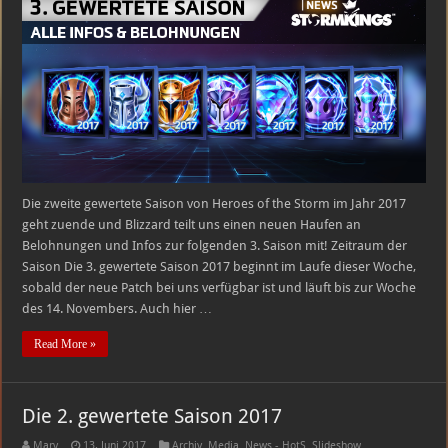
gewertete
Saison
2017
Die zweite gewertete Saison von Heroes of the Storm im Jahr 2017
geht zuende und Blizzard teilt uns einen neuen Haufen an
Belohnungen und Infos zur folgenden 3. Saison mit! Zeitraum der
Saison Die 3. gewertete Saison 2017 beginnt im Laufe dieser Woche,
sobald der neue Patch bei uns verfügbar ist und läuft bis zur Woche
des 14. Novembers. Auch hier …
Read More »
Die 2. gewertete Saison 2017
Marv
13. Juni 2017
Archiv
,
Media
,
News - HotS
,
Slideshow