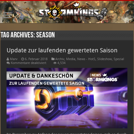
Tag Archives:
Season
Update zur laufenden gewerteten Saison
Marv
6. Februar 2018
Archiv
,
Media
,
News - HotS
,
Slideshow
,
Spezial
für
Kommentare deaktiviert
4,534
Update
zur
laufenden
gewerteten
Saison