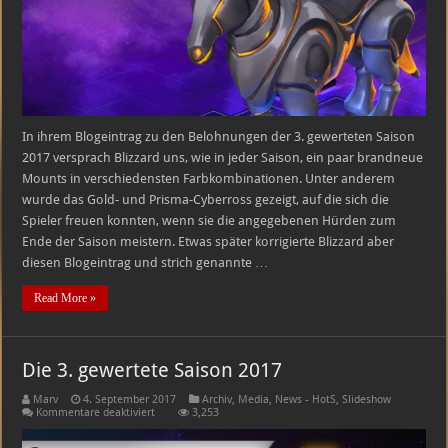
Saison
2017
In ihrem Blogeintrag zu den Belohnungen der 3. gewerteten Saison
2017 versprach Blizzard uns, wie in jeder Saison, ein paar brandneue
Mounts in verschiedensten Farbkombinationen. Unter anderem
wurde das Gold- und Prisma-Cyberross gezeigt, auf die sich die
Spieler freuen konnten, wenn sie die angegebenen Hürden zum
Ende der Saison meistern. Etwas später korrigierte Blizzard aber
diesen Blogeintrag und strich genannte …
Read More »
Die 3. gewertete Saison 2017
Marv
4. September 2017
Archiv
,
Media
,
News - HotS
,
Slideshow
für
Kommentare deaktiviert
3,253
Die
3.