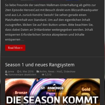
So liebe Freunde der seichten Walkman-Unterhaltung ab gehts zur
2ten Episode HeroesCast mit Besuch direkt vom Blizzardheadquater
und aus L.A. zurück Kendric Swissh! Sie sehen gerade einen
Platzhalterinhalt von Standard. Um auf den eigentlichen Inhalt
zuzugreifen, klicken Sie auf den Button unten. Bitte beachten Sie,
dass dabei Daten an Drittanbieter weitergegeben werden. Inhalt
entsperren Erforderlichen Service akzeptieren und Inhalte
entsperren …
Read More »
Season 1 und neues Rangsystem
Janna
6. Mai 2016
Archiv
,
News - HotS
,
Slideshow
für
Kommentare deaktiviert
5,510
Season
1
und
neues
Rangsystem