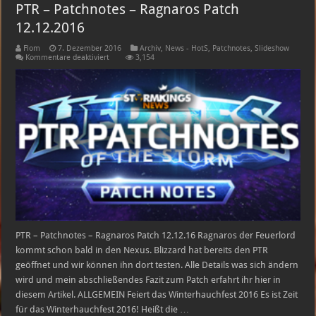
PTR – Patchnotes – Ragnaros Patch
12.12.2016
Flom
7. Dezember 2016
Archiv
,
News - HotS
,
Patchnotes
,
Slideshow
für
Kommentare deaktiviert
3,154
PTR
–
Patchnotes
–
Ragnaros
Patch
12.12.2016
PTR – Patchnotes – Ragnaros Patch 12.12.16 Ragnaros der Feuerlord
kommt schon bald in den Nexus. Blizzard hat bereits den PTR
geöffnet und wir können ihn dort testen. Alle Details was sich ändern
wird und mein abschließendes Fazit zum Patch erfahrt ihr hier in
diesem Artikel. ALLGEMEIN Feiert das Winterhauchfest 2016 Es ist Zeit
für das Winterhauchfest 2016! Heißt die …