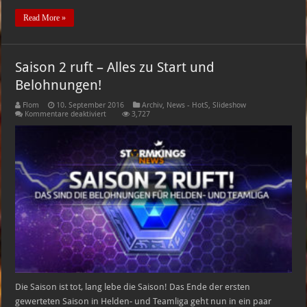
Read More »
Saison 2 ruft – Alles zu Start und
Belohnungen!
Flom
10. September 2016
Archiv
,
News - HotS
,
Slideshow
für
Kommentare deaktiviert
3,727
Saison
2
ruft
–
Alles
zu
Start
und
Belohnungen!
Die Saison ist tot, lang lebe die Saison! Das Ende der ersten
gewerteten Saison in Helden- und Teamliga geht nun in ein paar