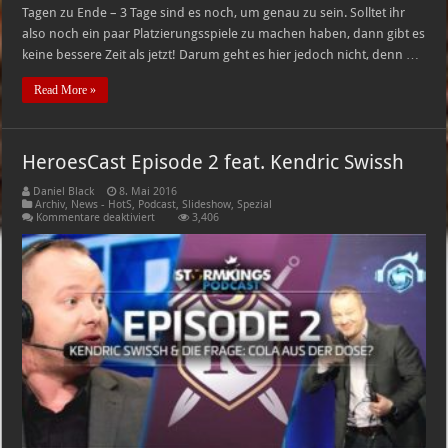
Tagen zu Ende – 3 Tage sind es noch, um genau zu sein. Solltet ihr
also noch ein paar Platzierungsspiele zu machen haben, dann gibt es
keine bessere Zeit als jetzt! Darum geht es hier jedoch nicht, denn …
Read More »
HeroesCast Episode 2 feat. Kendric Swissh
Daniel Black
8. Mai 2016
Archiv
,
News - HotS
,
Podcast
,
Slideshow
,
Spezial
für
Kommentare deaktiviert
3,406
HeroesCast
Episode
2
feat.
Kendric
Swissh