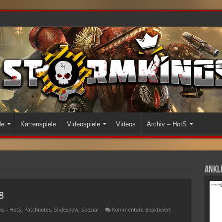
le
Kartenspiele
Videospiele
Videos
Archiv – HotS
Ankli
8
für
s - HotS
,
Patchnotes
,
Slideshow
,
Spezial
Kommentare deaktiviert
Patchnotes