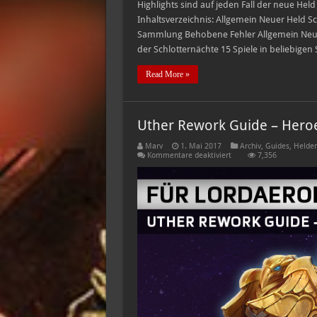
Highlights sind auf jeden Fall der neue Held
Inhaltsverzeichnis: Allgemein Neuer Held S
Sammlung Behobene Fehler Allgemein Neues
der Schlotternächte 15 Spiele in beliebig
Read More »
Uther Rework Guide – Heroe
Marv
1. Mai 2017
Archiv
,
Guides
,
Helden
für
Kommentare deaktiviert
7,356
Uther
Rework
Guide
–
Heroes
2.0