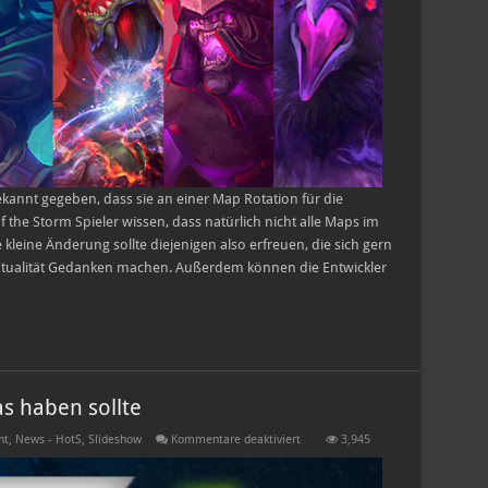
kannt gegeben, dass sie an einer Map Rotation für die
 the Storm Spieler wissen, dass natürlich nicht alle Maps im
 kleine Änderung sollte diejenigen also erfreuen, die sich gern
entualität Gedanken machen. Außerdem können die Entwickler
s haben sollte
für
ht
,
News - HotS
,
Slideshow
Kommentare deaktiviert
3,945
Warum
man
Angst