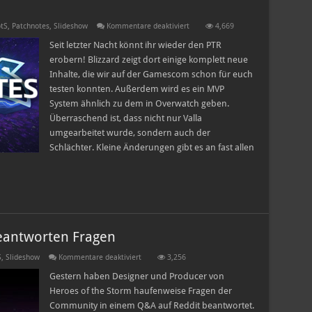
für
tS
,
Patchnotes
,
Slideshow
Kommentare deaktiviert
4,669
PTR-
Patchnotes
Seit letzter Nacht könnt ihr wieder den PTR
29.08.16
erobern! Blizzard zeigt dort einige komplett neue
Inhalte, die wir auf der Gamescom schon für euch
testen konnten. Außerdem wird es ein MVP
System ähnlich zu dem in Overwatch geben.
Überraschend ist, dass nicht nur Valla
umgearbeitet wurde, sondern auch der
Schlächter. Kleine Änderungen gibt es an fast allen
beantworten Fragen
für
S
,
Slideshow
Kommentare deaktiviert
3,256
Q&A
–
Gestern haben Designer und Producer von
Blizzard
Heroes of the Storm haufenweise Fragen der
Entwickler
beantworten
Community in einem Q&A auf Reddit beantwortet.
Fragen