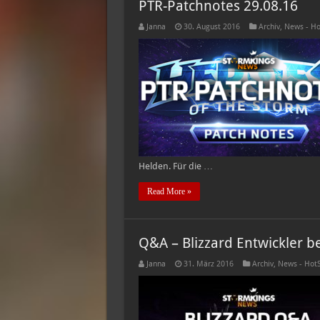
PTR-Patchnotes 29.08.16
Janna
30. August 2016
Archiv
,
News - Ho
Helden. Für die …
Read More »
Q&A – Blizzard Entwickler 
Janna
31. März 2016
Archiv
,
News - Hot