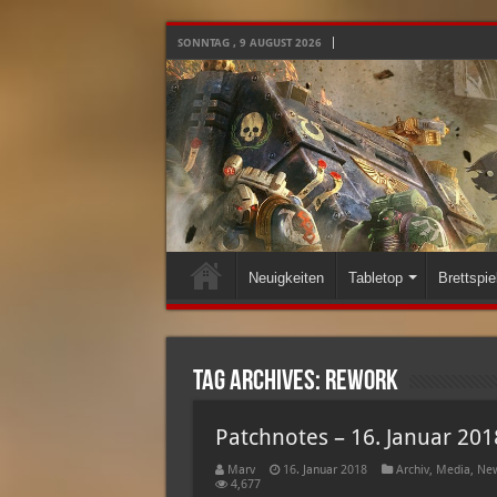
SONNTAG , 9 AUGUST 2026
Neuigkeiten
Tabletop
Brettspie
Tag Archives:
Rework
Patchnotes – 16. Januar 201
Marv
16. Januar 2018
Archiv
,
Media
,
New
4,677