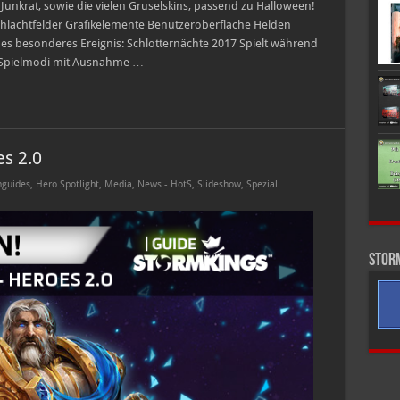
 Junkrat, sowie die vielen Gruselskins, passend zu Halloween!
chlachtfelder Grafikelemente Benutzeroberfläche Helden
 besonderes Ereignis: Schlotternächte 2017 Spielt während
en Spielmodi mit Ausnahme …
s 2.0
guides
,
Hero Spotlight
,
Media
,
News - HotS
,
Slideshow
,
Spezial
Stor