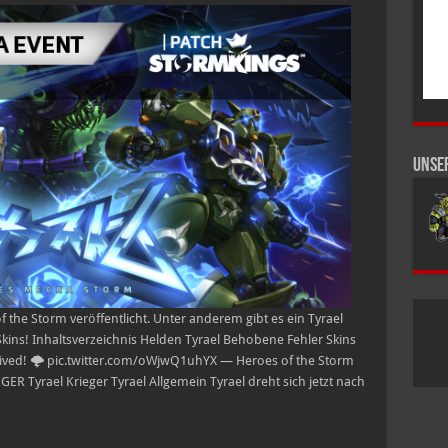
–
16.
Januar
2018
Unse
the Storm veröffentlicht. Unter anderem gibt es ein Tyrael
kins! Inhaltsverzeichnis Helden Tyrael Behobene Fehler Skins
ved! 🌩️ pic.twitter.com/oWjwQ1uhYX — Heroes of the Storm
ER Tyrael Krieger Tyrael Allgemein Tyrael dreht sich jetzt nach