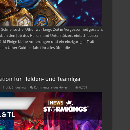
 Schnellsuche, Uther war lange Zeit in Vergessenheit geraten.
ben den Job des Heilers und Unterstützers einfach besser
ck! Einige kleine Änderungen und ein einzigartiger Trait
sem Uther Guide erfahrt ihr alles über die …
tion für Helden- und Teamliga
für
 - HotS
,
Slideshow
Kommentare deaktiviert
6,738
Angekündigt:
neue
Map
Rotation
für
Helden-
und
Teamliga