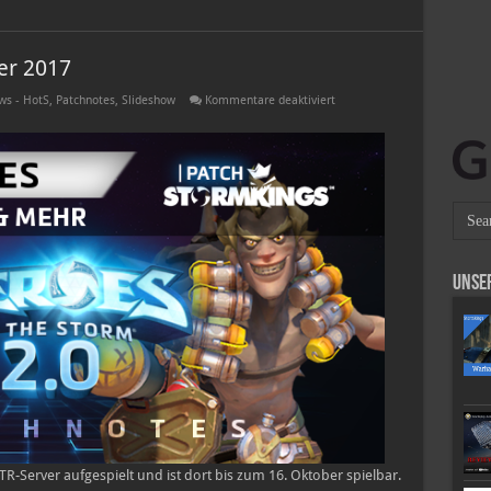
er 2017
für
ws - HotS
,
Patchnotes
,
Slideshow
Kommentare deaktiviert
PTR-
Patchnotes
|
09.
Oktober
2017
Unse
-Server aufgespielt und ist dort bis zum 16. Oktober spielbar.