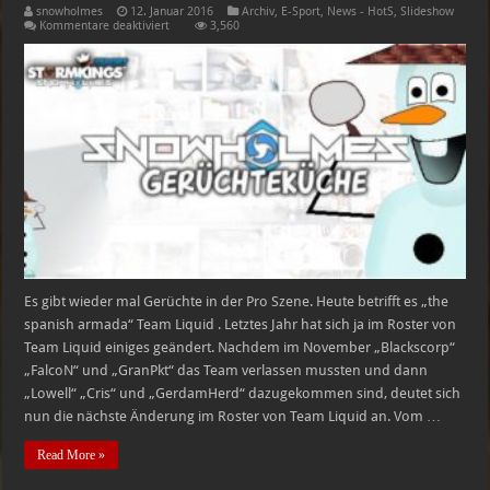
snowholmes
12. Januar 2016
Archiv
,
E-Sport
,
News - HotS
,
Slideshow
für
Kommentare deaktiviert
3,560
Snowholmes
Gerüchteküche
Es gibt wieder mal Gerüchte in der Pro Szene. Heute betrifft es „the
spanish armada“ Team Liquid . Letztes Jahr hat sich ja im Roster von
Team Liquid einiges geändert. Nachdem im November „Blackscorp“
„FalcoN“ und „GranPkt“ das Team verlassen mussten und dann
„Lowell“ „Cris“ und „GerdamHerd“ dazugekommen sind, deutet sich
nun die nächste Änderung im Roster von Team Liquid an. Vom …
Read More »