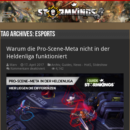
Tag Archives:
esports
Warum die Pro-Scene-Meta nicht in der
Heldenliga funktioniert
Marv
17. April 2017
Archiv
,
Guides
,
News - HotS
,
Slideshow
für
Kommentare deaktiviert
4,142
Warum
die
Pro-
Scene-
Meta
nicht
in
der
Heldenliga
funktioniert