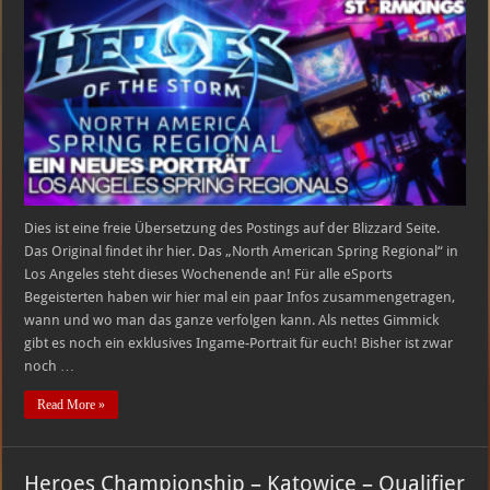
Regionals
und
ein
neues
Portrait
Dies ist eine freie Übersetzung des Postings auf der Blizzard Seite.
Das Original findet ihr hier. Das „North American Spring Regional“ in
Los Angeles steht dieses Wochenende an! Für alle eSports
Begeisterten haben wir hier mal ein paar Infos zusammengetragen,
wann und wo man das ganze verfolgen kann. Als nettes Gimmick
gibt es noch ein exklusives Ingame-Portrait für euch! Bisher ist zwar
noch …
Read More »
Heroes Championship – Katowice – Qualifier