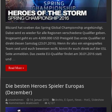
Blizzard hat soeben das Spring Global Championship angekündigt.
Dabei wird es wieder für alle Regionen verschiedene Qualifier geben.
Insgesamt geht es um 4.000.000 USD Preisgeld Das erste Qualifier ist
direkt diesen Samstag (23.01.2016). Wenn ihr also ein eingespieltes
Team seid und euch beweisen wollt, könnt ihr euch direkt auf der ESL
Seite anmelden. Das zweite EU-Qualifier findet am 30.01.2016 statt
und …
Read More »
Die besten Heroes Spieler Europas
(Dezember)
snowholmes
14. Januar 2016
Archiv
,
E-Sport
,
News - HotS
,
Slideshow
für
Kommentare deaktiviert
4,127
Die
besten