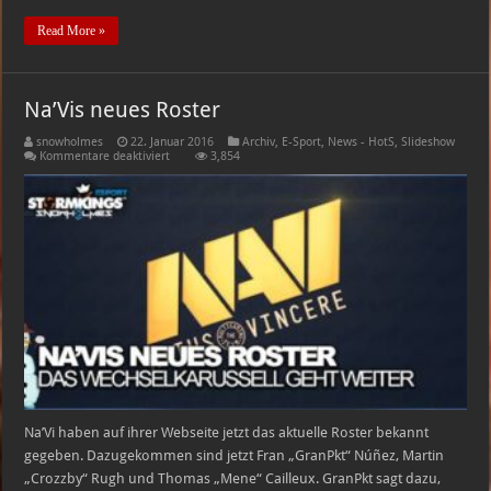
Read More »
Na’Vis neues Roster
snowholmes
22. Januar 2016
Archiv
,
E-Sport
,
News - HotS
,
Slideshow
für
Kommentare deaktiviert
3,854
Na’Vis
neues
Roster
Na’Vi haben auf ihrer Webseite jetzt das aktuelle Roster bekannt
gegeben. Dazugekommen sind jetzt Fran „GranPkt“ Núñez, Martin
„Crozzby“ Rugh und Thomas „Mene“ Cailleux. GranPkt sagt dazu,