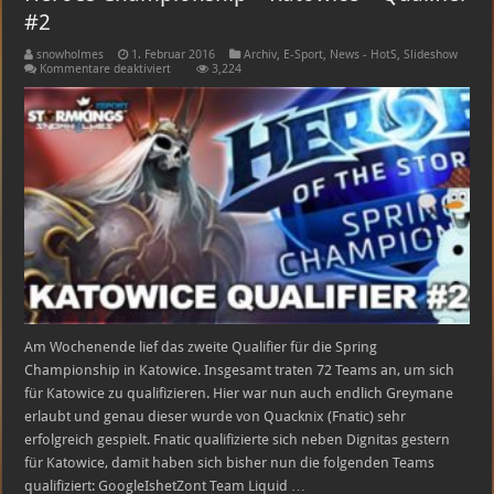
#2
snowholmes
1. Februar 2016
Archiv
,
E-Sport
,
News - HotS
,
Slideshow
für
Kommentare deaktiviert
3,224
Heroes
Championship
–
Katowice
–
Qualifier
#2
Am Wochenende lief das zweite Qualifier für die Spring
Championship in Katowice. Insgesamt traten 72 Teams an, um sich
für Katowice zu qualifizieren. Hier war nun auch endlich Greymane
erlaubt und genau dieser wurde von Quacknix (Fnatic) sehr
erfolgreich gespielt. Fnatic qualifizierte sich neben Dignitas gestern
für Katowice, damit haben sich bisher nun die folgenden Teams
qualifiziert: GoogleIshetZont Team Liquid …