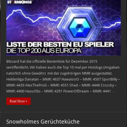
Heroes
Spieler
Europas
(Dezember)
Blizzard hat die offizielle Bestenliste für Dezember 2015
veröffentlicht. Wir haben euch die Top 10 mal per Hotslogs (Angaben
natürlich ohne Gewähr) mit der zugehörigen MMR ausgestattet.
Heldenliga Danatan – MMR: 4637 HawaiooO – MMR: 4507 SportBilly –
MMR: 4439 AlexTheProG – MMR: 4551 Shad – MMR: 4448 Crozzby –
MMR: 4400 HasuObs – MMR: 4291 PowerOfDream – MMR: 4441 …
Read More »
Snowholmes Gerüchteküche