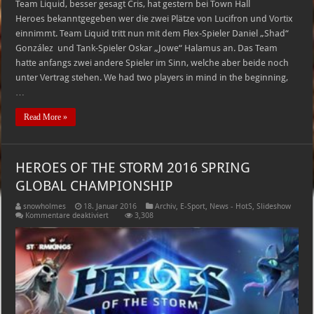
Team Liquid, besser gesagt Cris, hat gestern bei Town Hall
Heroes bekanntgegeben wer die zwei Plätze von Lucifron und Vortix
einnimmt. Team Liquid tritt nun mit dem Flex-Spieler Daniel „Shad“
González und Tank-Spieler Oskar „Jowe“ Halamus an. Das Team
hatte anfangs zwei andere Spieler im Sinn, welche aber beide noch
unter Vertrag stehen. We had two players in mind in the beginning,
…
Read More »
HEROES OF THE STORM 2016 SPRING
GLOBAL CHAMPIONSHIP
snowholmes
18. Januar 2016
Archiv
,
E-Sport
,
News - HotS
,
Slideshow
für
Kommentare deaktiviert
3,308
HEROES
OF
THE
STORM
2016
SPRING
GLOBAL
CHAMPIONSHIP