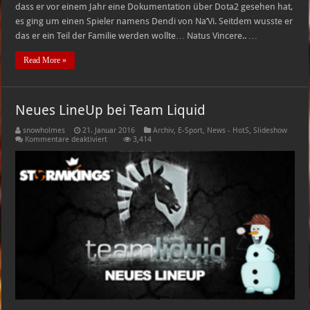
dass er vor einem Jahr eine Dokumentation über Dota2 gesehen hat,
es ging um einen Spieler namens Dendi von Na’Vi. Seitdem wusste er
das er ein Teil der Familie werden wollte… Natus Vincere.. …
Read More »
Neues LineUp bei Team Liquid
snowholmes
21. Januar 2016
Archiv
,
E-Sport
,
News - HotS
,
Slideshow
für
Kommentare deaktiviert
3,414
Neues
LineUp
bei
Team
Liquid