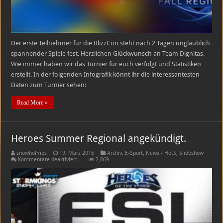
Der erste Teilnehmer für die BlizzCon steht nach 2 Tagen unglaublich
spannender Spiele fest. Herzlichen Glückwunsch an Team Dignitas.
Wie immer haben wir das Turnier für euch verfolgt und Statistiken
erstellt. In der folgenden Infografik könnt ihr die interessantesten
Daten zum Turnier sehen:
Read More »
Heroes Summer Regional angekündigt.
snowholmes
19. März 2016
Archiv
,
E-Sport
,
News - HotS
,
Slideshow
für
Kommentare deaktiviert
2,869
Heroes
Summer
Regional
angekündigt.