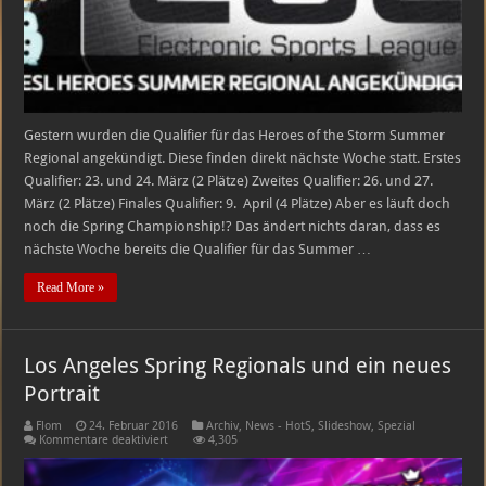
Gestern wurden die Qualifier für das Heroes of the Storm Summer
Regional angekündigt. Diese finden direkt nächste Woche statt. Erstes
Qualifier: 23. und 24. März (2 Plätze) Zweites Qualifier: 26. und 27.
März (2 Plätze) Finales Qualifier: 9. April (4 Plätze) Aber es läuft doch
noch die Spring Championship!? Das ändert nichts daran, dass es
nächste Woche bereits die Qualifier für das Summer …
Read More »
Los Angeles Spring Regionals und ein neues
Portrait
Flom
24. Februar 2016
Archiv
,
News - HotS
,
Slideshow
,
Spezial
für
Kommentare deaktiviert
4,305
Los
Angeles
Spring