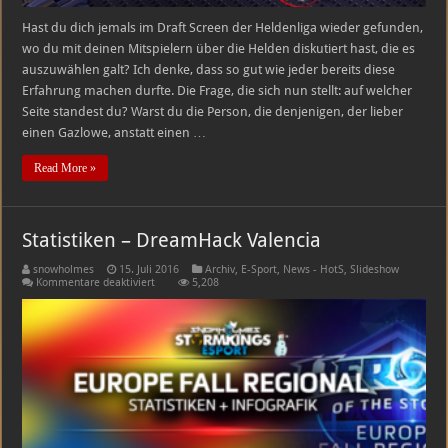
Hast du dich jemals im Draft Screen der Heldenliga wieder gefunden,
wo du mit deinen Mitspielern über die Helden diskutiert hast, die es
auszuwählen galt? Ich denke, dass so gut wie jeder bereits diese
Erfahrung machen durfte. Die Frage, die sich nun stellt: auf welcher
Seite standest du? Warst du die Person, die denjenigen, der lieber
einen Gazlowe, anstatt einen …
Read More »
Statistiken – DreamHack Valencia
snowholmes
15. Juli 2016
Archiv
,
E-Sport
,
News - HotS
,
Slideshow
für
Kommentare deaktiviert
5,208
Statistiken
–
DreamHack
Valencia