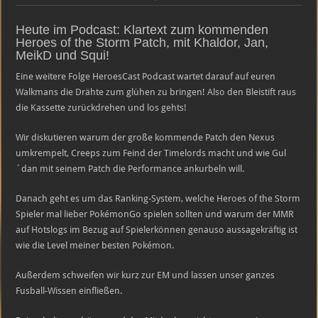
Klartext
zum
Heroes
Heute im Podcast: Klartext zum kommenden
of
Heroes of the Storm Patch, mit Khaldor, Jan,
the
Storm
MeikD und Squi!
Patch
&
Eine weitere Folge HeroesCast Podcast wartet darauf auf euren
Ranking
Podcast
Walkmans die Drähte zum glühen zu bringen! Also den Bleistift raus
die Kassette zurückdrehen und los gehts!
Wir diskutieren warum der große kommende Patch den Nexus
umkrempelt, Creeps zum Feind der Timelords macht und wie Gul
´dan mit seinem Patch die Performance ankurbeln will.
Danach geht es um das Ranking-System, welche Heroes of the Storm
Spieler mal lieber PokémonGo spielen sollten und warum der MMR
auf Hotslogs im Bezug auf Spielerkönnen genauso aussagekräftig ist
wie die Level meiner besten Pokémon.
Außerdem schweifen wir kurz zur EM und lassen unser ganzes
Fusball-Wissen einfließen.