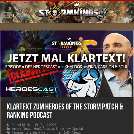
Klartext zum Heroes of the Storm Patch &
Ranking Podcast
Daniel Black
7. Juli 2016
Archiv
,
News - HotS
,
Podcast
,
Slideshow
,
Spezial
für
Kommentare deaktiviert
5,604 Views