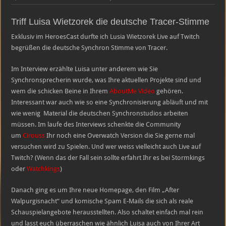
Triff
Tracer
mit
Triff Luisa Wietzorek die deutsche Tracer-Stimme
Luisa
Witzorek
Exklusiv im HeroesCast durfte ich Lusia Wietzorek Live auf Twitch
begrüßen die deutsche Synchron Stimme von Tracer.
Im Interview erzählte Luisa unter anderem wie Sie
Synchronsprecherin wurde, was Ihre aktuellen Projekte sind und
wem die schicken Beine in Ihrem
AboutMe Video
gehören.
Interessant war auch wie so eine Synchronisierung abläuft und mit
wie wenig Material die deutschen Synchronstudios arbeiten
müssen. Im laufe des Interviews schenkte die Community
um
Cirouss
Ihr noch eine Overwatch Version die Sie gerne mal
versuchen wird zu Spielen. Und wer weiss vielleicht auch Live auf
Twitch? (Wenn das der Fall sein sollte erfahrt Ihr es bei Stormkings
oder
Watchkings
)
Danach ging es um Ihre neue Homepage, den Film „After
Walpurgisnacht“ und komische Spam E-Mails die sich als reale
Schauspielangebote herausstellten. Also schaltet einfach mal rein
und lasst euch überraschen wie ähnlich Luisa auch von Ihrer Art