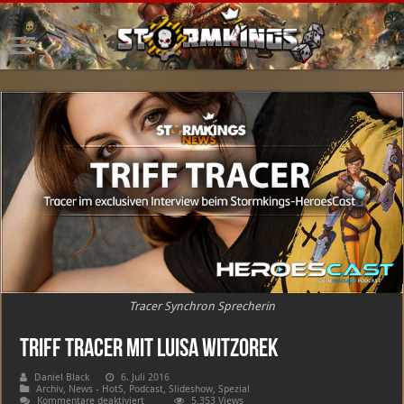
Tracer Synchron Sprecherin
Triff Tracer mit Luisa Witzorek
Daniel Black
6. Juli 2016
Archiv
,
News - HotS
,
Podcast
,
Slideshow
,
Spezial
für
Kommentare deaktiviert
5,353 Views