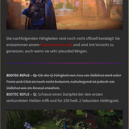
Die nachfolgenden Fähigkeiten sind noch nicht offiziell bestätigt! Sie
entstammen einem
französischen Leak
und sind mit Vorsicht zu
geniessen, auch wenn sie sehr plausibel klingen.
BIOTIC RIFLE – Q:
Ob die Q Fähigkeit von Ana ein Skillshot wird oder
Point and Click ist noch nicht bekannt, naheliegend ist jedoch ein
Skillshot wie im Reveal erwähnt.
BIOTIC RIFLE – Q:
Schiesst einen Dartpfeil der den ersten
verbündeten Helden trifft und für 250 heilt. 2 Sekunden Abklingzeit.