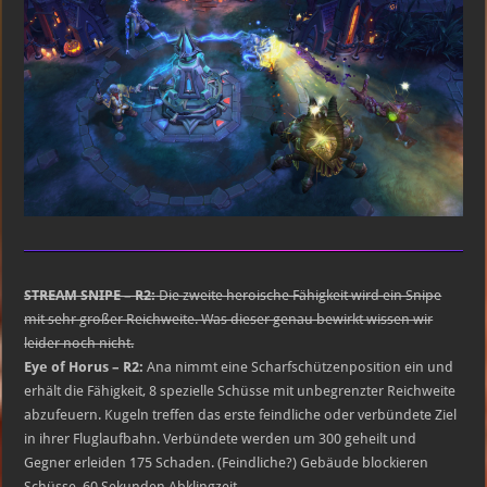
STREAM SNIPE – R2:
Die zweite heroische Fähigkeit wird ein Snipe
mit sehr großer Reichweite. Was dieser genau bewirkt wissen wir
leider noch nicht.
Eye of Horus – R2:
Ana nimmt eine Scharfschützenposition ein und
erhält die Fähigkeit, 8 spezielle Schüsse mit unbegrenzter Reichweite
abzufeuern. Kugeln treffen das erste feindliche oder verbündete Ziel
in ihrer Fluglaufbahn. Verbündete werden um 300 geheilt und
Gegner erleiden 175 Schaden. (Feindliche?) Gebäude blockieren
Schüsse. 60 Sekunden Abklingzeit.