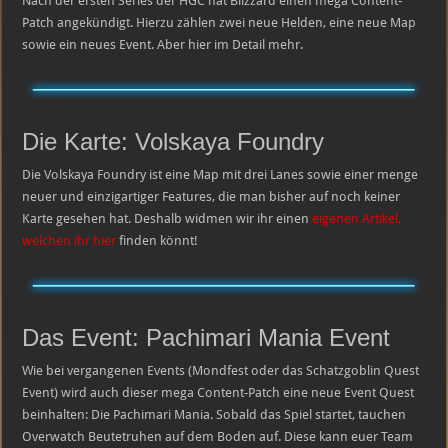
Nach der ersten Series der HGC hat Blizzard einen mega Content-
angekündigt
Patch angekündigt. Hierzu zählen zwei neue Helden, eine neue Map
sowie ein neues Event. Aber hier im Detail mehr.
Die Karte: Volskaya Foundry
Die Volskaya Foundry ist eine Map mit drei Lanes sowie einer menge
neuer und einzigartiger Features, die man bisher auf noch keiner
Karte gesehen hat. Deshalb widmen wir ihr einen
eigenen Artikel,
welchen ihr hier
finden könnt!
Das Event: Pachimari Mania Event
Wie bei vergangenen Events (Mondfest oder das Schatzgoblin Quest
Event) wird auch dieser mega Content-Patch eine neue Event Quest
beinhalten: Die Pachimari Mania. Sobald das Spiel startet, tauchen
Overwatch Beutetruhen auf dem Boden auf. Diese kann euer Team