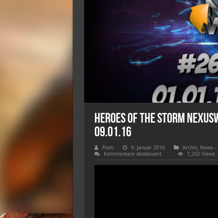
HEROES OF THE STORM NexusW
09.01.16
Flom
9. Januar 2016
Archiv
,
News -
für
Kommentare deaktiviert
7,202 Views
HEROES
OF
THE
STORM
NexusWeekly
#26
|
KW
01
–