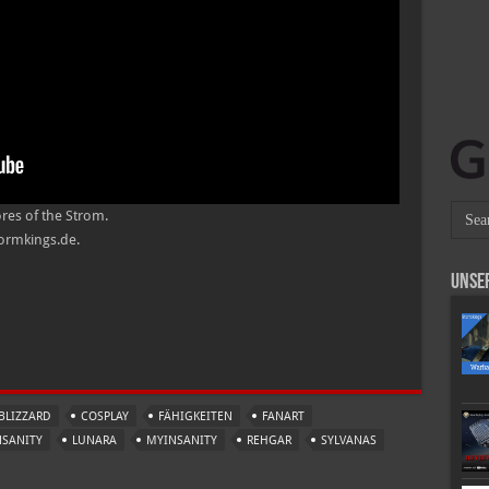
es of the Strom.
tormkings.de.
Unse
BLIZZARD
COSPLAY
FÄHIGKEITEN
FANART
NSANITY
LUNARA
MYINSANITY
REHGAR
SYLVANAS