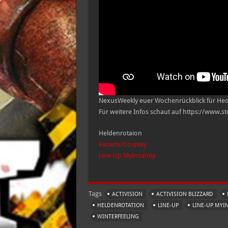
02
01.01.16
–
09.01.16
NexusWeekly euer Wochenrückblick für Heor
Für weitere Infos schaut auf https://www.s
Heldenrotaion
Fanarts/Cosplay
Line-Up MyInsanity
Tags
ACTIVISION
ACTIVISION BLIZZARD
HELDENROTATION
LINE-UP
LINE-UP MYI
WINTERFEELING