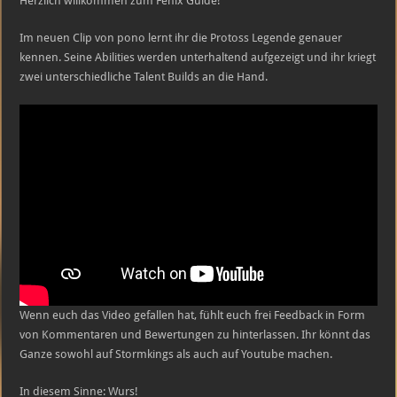
Herzlich willkommen zum Fenix Guide!
318
Sekunden
Im neuen Clip von pono lernt ihr die Protoss Legende genauer
kennen. Seine Abilities werden unterhaltend aufgezeigt und ihr kriegt
zwei unterschiedliche Talent Builds an die Hand.
Wenn euch das Video gefallen hat, fühlt euch frei Feedback in Form
von Kommentaren und Bewertungen zu hinterlassen. Ihr könnt das
Ganze sowohl auf Stormkings als auch auf Youtube machen.
In diesem Sinne: Wurs!