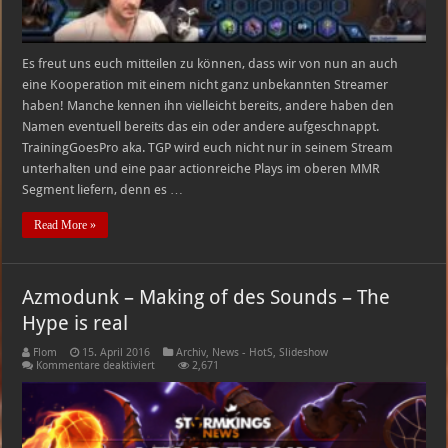
Es freut uns euch mitteilen zu können, dass wir von nun an auch
eine Kooperation mit einem nicht ganz unbekannten Streamer
haben! Manche kennen ihn vielleicht bereits, andere haben den
Namen eventuell bereits das ein oder andere aufgeschnappt.
TrainingGoesPro aka. TGP wird euch nicht nur in seinem Stream
unterhalten und eine paar actionreiche Plays im oberen MMR
Segment liefern, denn es …
Read More »
Azmodunk – Making of des Sounds – The
Hype is real
Flom
15. April 2016
Archiv
,
News - HotS
,
Slideshow
für
Kommentare deaktiviert
2,671
Azmodunk
–
Making
of
des
Sounds