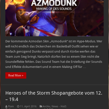
–
The
Hype
is
real
Der kommende Azmodan Skin „Azmodunk“ ist im Hype-Modus. Wer
will nicht endlich das Dickerchen im Basketball Outfit sehen wie er
einfach genügend Dunks verpasst und durch Körbe werfen das
Team zum Sieg bringt. Natürlich dürfen bei so einem Skin nicht die
Soundeffekte fehlen. Das Sound Team hat die Erstellung der Sounds
und Effekte dokumentiert und in einem Making Off für …
Read More »
Heroes of the Storm Shopangebote vom 12.
– 19.4
Flom
11. April 2016
Archiv
,
News - HotS