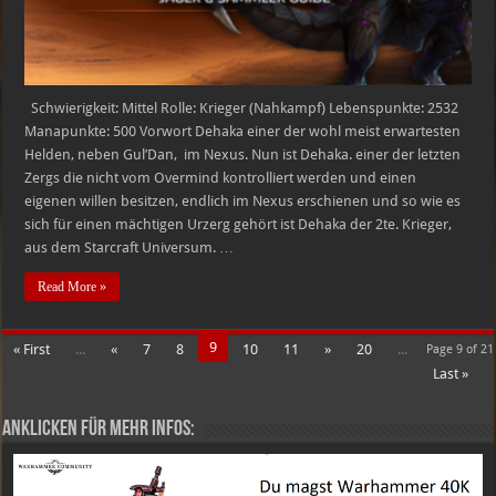
Schwierigkeit: Mittel Rolle: Krieger (Nahkampf) Lebenspunkte: 2532
Manapunkte: 500 Vorwort Dehaka einer der wohl meist erwartesten
Helden, neben Gul’Dan, im Nexus. Nun ist Dehaka. einer der letzten
Zergs die nicht vom Overmind kontrolliert werden und einen
eigenen willen besitzen, endlich im Nexus erschienen und so wie es
sich für einen mächtigen Urzerg gehört ist Dehaka der 2te. Krieger,
aus dem Starcraft Universum. …
Read More »
9
« First
...
«
7
8
10
11
»
20
...
Page 9 of 21
Last »
Anklicken für mehr Infos: