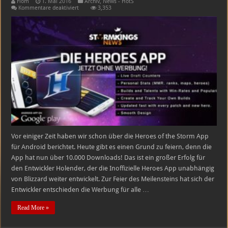
Flom
1. Mai 2016
Archiv
,
News - HotS
für
Kommentare deaktiviert
3,353
Complete
HotS
App
jetzt
ohne
Werbung!
Vor einiger Zeit haben wir schon über die Heroes of the Storm App
für Android berichtet. Heute gibt es einen Grund zu feiern, denn die
App hat nun über 10.000 Downloads! Das ist ein großer Erfolg für
den Entwickler Holender, der die Inoffizielle Heroes App unabhängig
von Blizzard weiter entwickelt. Zur Feier des Meilensteins hat sich der
Entwickler entschieden die Werbung für alle …
Read More »