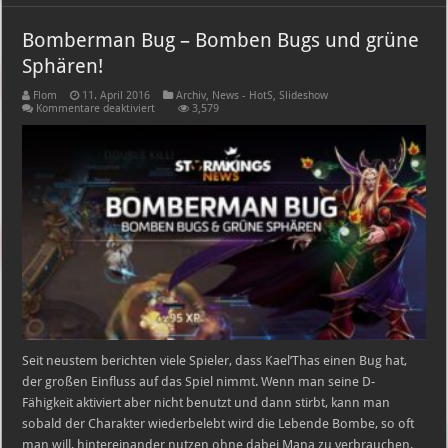
Bomberman Bug – Bomben Bugs und grüne
Sphären!
Flom
11. April 2016
Archiv
,
News - HotS
,
Slideshow
für
Kommentare deaktiviert
3,579
Bomberman
Bug
–
Bomben
Bugs
und
grüne
Sphären!
Seit neustem berichten viele Spieler, dass Kael’Thas einen Bug hat,
der großen Einfluss auf das Spiel nimmt. Wenn man seine D-
Fähigkeit aktiviert aber nicht benutzt und dann stirbt, kann man
sobald der Charakter wiederbelebt wird die Lebende Bombe, so oft
man will, hintereinander nutzen ohne dabei Mana zu verbrauchen.