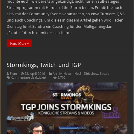
möchte euch, wie bereits angekündigt, nicht nur ein süß-salziges
Streamprogramm mit Heroes of the Storm bieten. Er möchte auch
aktiv mit der Community Events veranstalten, so etwa Turniere, Q&A
und auch Coachings, um die es in diesem Artikel gehen wird. Jeden
Dienstag führt Sandro ein Coaching für den Multigamingclan
„Exodus“ durch, damit dessen Heroes …
Read More »
Stormkings, Twitch und TGP
Flom
23. April 2016
Archiv
,
News - HotS
,
Slideshow
,
Spezial
für
Kommentare deaktiviert
5,702
Stormkings,
Twitch
und
TGP