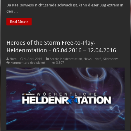
Da Kael sowieso nicht gerade schwach ist, kann dieser Bug extrem in
den …
Read More »
Heroes of the Storm Free-to-Play-
Heldenrotation – 05.04.2016 – 12.04.2016
Flom
4. April 2016
Archiv
,
Heldenrotation
,
News - HotS
,
Slideshow
für
Kommentare deaktiviert
3,807
Heroes
of
the
Storm
Free-
to-
Play-
Heldenrotation
–
05.04.2016
–
12.04.2016