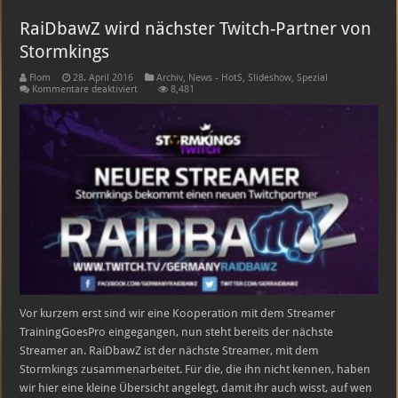
RaiDbawZ wird nächster Twitch-Partner von
Stormkings
Flom
28. April 2016
Archiv
,
News - HotS
,
Slideshow
,
Spezial
für
Kommentare deaktiviert
8,481
RaiDbawZ
wird
nächster
Twitch-
Partner
von
Stormkings
Vor kurzem erst sind wir eine Kooperation mit dem Streamer
TrainingGoesPro eingegangen, nun steht bereits der nächste
Streamer an. RaiDbawZ ist der nächste Streamer, mit dem
Stormkings zusammenarbeitet. Für die, die ihn nicht kennen, haben
wir hier eine kleine Übersicht angelegt, damit ihr auch wisst, auf wen