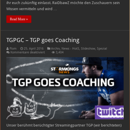
ihr euch zukünftig einlasst. RaiDbawZ möchte den Zuschauern sein
Wissen vermitteln und wird …
Read More »
TGPGC – TGP goes Coaching
Flom
25. April 2016
Archiv
,
News - HotS
,
Slideshow
,
Spezial
für
Kommentare deaktiviert
3,404
TGPGC
–
TGP
goes
Coaching
Unser berühmt berüchtigter Streamingpartner TGP (wir berichteten)