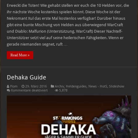
Erweckt die Toten! Wie gehabt stellen wir euch die 10 Helden vor, die
ihr nächste Woche kostenlos spielen könnt. Diese Woche ist der
Nekromant Xul das erste Mal kostenlos verfügbar! Darüber hinaus
gibt eine bunte Mischung von Helden aus überwiegend WarCraft
und Diablo: Malfurion (Unterstützung, WarCraft) Dieser Nachtelf-
Unterstützer setzt viel auf seine heilerischen Fähigkeiten. Wenn er
gerade niemanden segnet, ruft …
Read More »
Dehaka Guide
Flom
29. März 2016
Archiv
,
Heldenguides
,
News - HotS
,
Slideshow
für
Kommentare deaktiviert
5,878
Dehaka
Guide