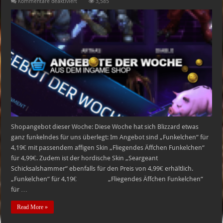
für
Kommentare deaktiviert
3,585
Heroes
of
the
Storm
Shopangebote
vom
12.
–
19.4
Shopangebot dieser Woche: Diese Woche hat sich Blizzard etwas
ganz funkelndes für uns überlegt: Im Angebot sind „Funkelchen“ für
4,19€ mit passendem affigen Skin „Fliegendes Äffchen Funkelchen“
für 4,99€. Zudem ist der hordische Skin „Seargeant
Schicksalshammer“ ebenfalls für den Preis von 4,99€ erhältlich.
„Funkelchen“ für 4,19€ „Fliegendes Äffchen Funkelchen“
für …
Read More »