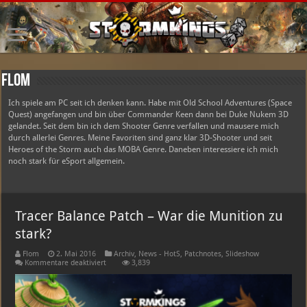
Flom
Ich spiele am PC seit ich denken kann. Habe mit Old School Adventures (Space
Quest) angefangen und bin über Commander Keen dann bei Duke Nukem 3D
gelandet. Seit dem bin ich dem Shooter Genre verfallen und mausere mich
durch allerlei Genres. Meine Favoriten sind ganz klar 3D-Shooter und seit
Heroes of the Storm auch das MOBA Genre. Daneben interessiere ich mich
noch stark für eSport allgemein.
Tracer Balance Patch – War die Munition zu
stark?
Flom
2. Mai 2016
Archiv
,
News - HotS
,
Patchnotes
,
Slideshow
für
Kommentare deaktiviert
3,839
Tracer
Balance
Patch
–
War