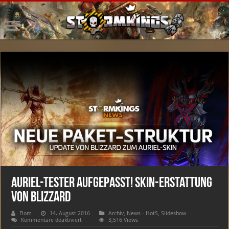
Auriel-Tester aufgepasst! Skin-Erstattung
von Blizzard
Flom
14. August 2016
Archiv
,
News - HotS
,
Slideshow
für
Kommentare deaktiviert
3,516 Views
Auriel-