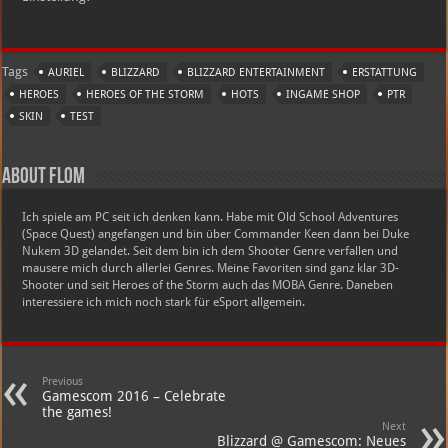
Tags
AURIEL
BLIZZARD
BLIZZARD ENTERTAINMENT
ERSTATTUNG
HEROES
HEROES OF THE STORM
HOTS
INGAME SHOP
PTR
SKIN
TEST
About Flom
Ich spiele am PC seit ich denken kann. Habe mit Old School Adventures
(Space Quest) angefangen und bin über Commander Keen dann bei Duke
Nukem 3D gelandet. Seit dem bin ich dem Shooter Genre verfallen und
mausere mich durch allerlei Genres. Meine Favoriten sind ganz klar 3D-
Shooter und seit Heroes of the Storm auch das MOBA Genre. Daneben
interessiere ich mich noch stark für eSport allgemein.
Previous
Gamescom 2016 – Celebrate
the games!
Next
Blizzard @ Gamescom: Neues