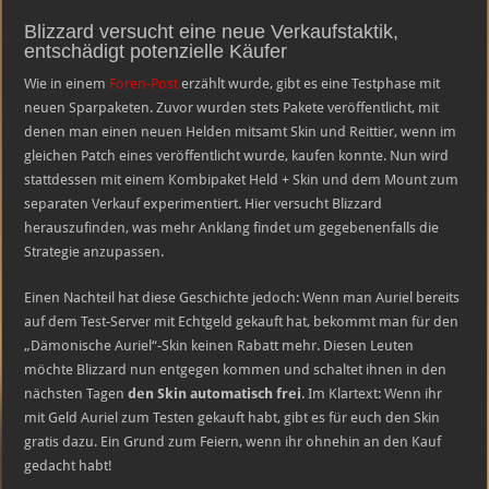
Tester
aufgepasst!
Blizzard versucht eine neue Verkaufstaktik,
Skin-
entschädigt potenzielle Käufer
Erstattung
von
Blizzard
Wie in einem
Foren-Post
erzählt wurde, gibt es eine Testphase mit
neuen Sparpaketen. Zuvor wurden stets Pakete veröffentlicht, mit
denen man einen neuen Helden mitsamt Skin und Reittier, wenn im
gleichen Patch eines veröffentlicht wurde, kaufen konnte. Nun wird
stattdessen mit einem Kombipaket Held + Skin und dem Mount zum
separaten Verkauf experimentiert. Hier versucht Blizzard
herauszufinden, was mehr Anklang findet um gegebenenfalls die
Strategie anzupassen.
Einen Nachteil hat diese Geschichte jedoch: Wenn man Auriel bereits
auf dem Test-Server mit Echtgeld gekauft hat, bekommt man für den
„Dämonische Auriel“-Skin keinen Rabatt mehr. Diesen Leuten
möchte Blizzard nun entgegen kommen und schaltet ihnen in den
nächsten Tagen
den Skin automatisch frei
. Im Klartext: Wenn ihr
mit Geld Auriel zum Testen gekauft habt, gibt es für euch den Skin
gratis dazu. Ein Grund zum Feiern, wenn ihr ohnehin an den Kauf
gedacht habt!