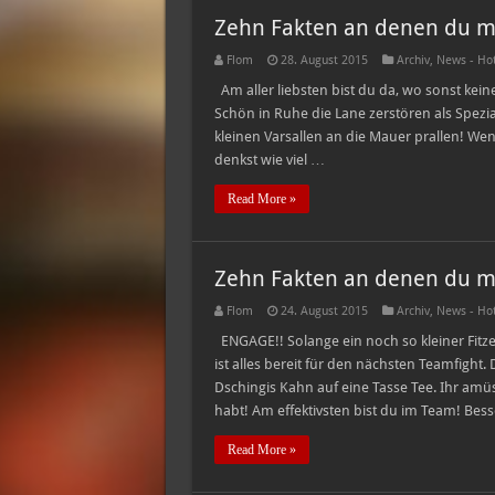
Zehn Fakten an denen du mer
Flom
28. August 2015
Archiv
,
News - Ho
Am aller liebsten bist du da, wo sonst kei
Schön in Ruhe die Lane zerstören als Spezial
kleinen Varsallen an die Mauer prallen! We
denkst wie viel …
Read More »
Zehn Fakten an denen du mer
Flom
24. August 2015
Archiv
,
News - Ho
ENGAGE!! Solange ein noch so kleiner Fitz
ist alles bereit für den nächsten Teamfight.
Dschingis Kahn auf eine Tasse Tee. Ihr amüs
habt! Am effektivsten bist du im Team! Bes
Read More »