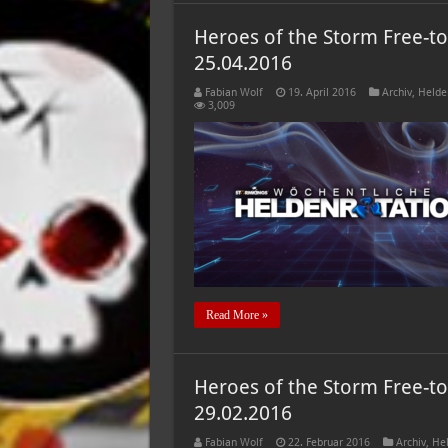
Heroes of the Storm Free-to
25.04.2016
Fabian Wolf
19. April 2016
Archiv
,
Helde
3,009
Read More »
Heroes of the Storm Free-to
29.02.2016
Fabian Wolf
22. Februar 2016
Archiv
,
Hel