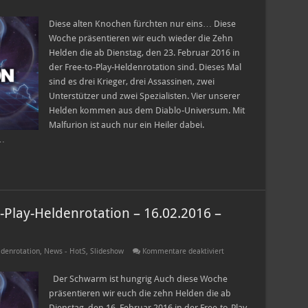
Heroes
of
the
Diese alten Knochen fürchten nur eins… Diese
Storm
Woche präsentieren wir euch wieder die Zehn
Free-
to-
Helden die ab Dienstag, den 23. Februar 2016 in
Play-
der Free-to-Play-Heldenrotation sind. Dieses Mal
Heldenrotation
–
sind es drei Krieger, drei Assassinen, zwei
23.02.2016
–
Unterstützer und zwei Spezialisten. Vier unserer
29.02.2016
Helden kommen aus dem Diablo-Universum. Mit
Malfurion ist auch nur ein Heiler dabei.
 …
-Play-Heldenrotation – 16.02.2016 –
für
denrotation
,
News - HotS
,
Slideshow
Kommentare deaktiviert
Heroes
of
the
Der Schwarm ist hungrig Auch diese Woche
Storm
präsentieren wir euch die zehn Helden die ab
Free-
to-
Dienstag, den 16. Februar 2016 in der Free-to-Play-