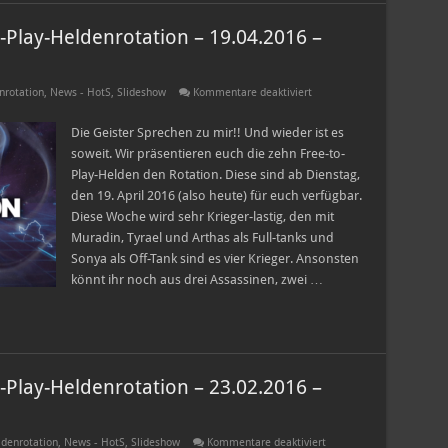
-Play-Heldenrotation – 19.04.2016 –
für
nrotation
,
News - HotS
,
Slideshow
Kommentare deaktiviert
Heroes
of
the
Die Geister Sprechen zu mir!! Und wieder ist es
Storm
soweit. Wir präsentieren euch die zehn Free-to-
Free-
to-
Play-Helden den Rotation. Diese sind ab Dienstag,
Play-
den 19. April 2016 (also heute) für euch verfügbar.
Heldenrotation
–
Diese Woche wird sehr Krieger-lastig, den mit
19.04.2016
–
Muradin, Tyrael und Arthas als Full-tanks und
25.04.2016
Sonya als Off-Tank sind es vier Krieger. Ansonsten
könnt ihr noch aus drei Assassinen, zwei …
-Play-Heldenrotation – 23.02.2016 –
für
denrotation
,
News - HotS
,
Slideshow
Kommentare deaktiviert