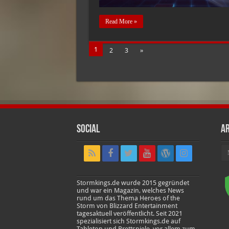
Read More »
1
2
3
»
Social
Ar
Ar
Stormkings.de wurde 2015 gegründet
und war ein Magazin, welches News
rund um das Thema Heroes of the
Storm von Blizzard Entertainment
tagesaktuell veröffentlicht. Seit 2021
spezialisiert sich Stormkings.de auf
Tabletop und Brettspiele, vor allem zum