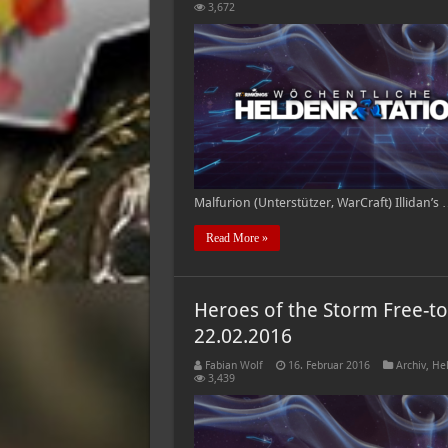
3,672
Malfurion (Unterstützer, WarCraft) Illidan’s
Read More »
Heroes of the Storm Free-to
22.02.2016
Fabian Wolf
16. Februar 2016
Archiv
,
Hel
3,439