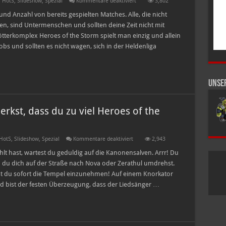
für
 HotS
,
Slideshow
,
Spezial
Kommentare deaktiviert
3,802
Zehn
Fakten
d Anzahl von bereits gespielten Matches. Alle, die nicht
an
n, sind Untermenschen und sollten deine Zeit nicht mit
denen
du
terkomplex Heroes of the Storm spielt man einzig und allein
merkst,
s und sollten es nicht wagen, sich in der Heldenliga
dass
Du
Heroes
of
the
Storm
Unse
etwas
zu
ernst
nimmst!
kst, dass du zu viel Heroes of the
für
HotS
,
Slideshow
,
Spezial
Kommentare deaktiviert
2,943
Zehn
Fakten
 hast, wartest du geduldig auf die Kanonensalven. Arrr! Du
an
du dich auf der Straße nach Nova oder Zerathul umdrehst.
denen
du
st du sofort die Tempel einzunehmen! Auf einem Knorkator
merkst,
nd bist der festen Überzeugung, dass der Liedsänger …
dass
du
zu
viel
Heroes
of
the