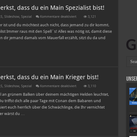
Storm
kst, dass du ein Main Spezialist bist!
spielst!
für
tS
,
Slideshow
,
Spezial
Kommentare deaktiviert
3,121
Zehn
Fakten
ner ist und du möchtest auch nicht, dass jemand zu dir kommt.
an
ist Immer raus mit den Spell´s! Alles was nötig ist, damit diese
denen
du
nn dir jemand damals vom Mauerfall erzählt, sitzt du da und
merkst,
dass
du
ein
Main
Spezialist
bist!
kst, dass du ein Main Krieger bist!
Unse
für
tS
,
Slideshow
,
Spezial
Kommentare deaktiviert
3,110
Zehn
Fakten
el an grünem Balken über deinem mächtigen Helden leuchtet,
an
 Du triffst dich alle paar Tage mit Conan dem Babaren und
denen
du
iert euch herrlich über die Schwächlinge, die Ihr vernichtet
merkst,
ser wärst du …
dass
du
ein
Main
Krieger
bist!