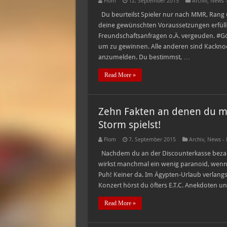
Flom
12. September 2015
Archiv
,
News -
Du beurteilst Spieler nur nach MMR, Rang un
deine gewünschten Voraussetzungen erfülle
Freundschaftsanfragen o.Ä. vergeuden. #Göt
um zu gewinnen. Alle anderen sind Kacknoob
anzumelden. Du bestimmst, …
Read More »
Zehn Fakten an denen du mer
Storm spielst!
Flom
7. September 2015
Archiv
,
News - 
Nachdem du an der Discounterkasse bezahlt
wirkst manchmal ein wenig paranoid, wenn 
Puh! Keiner da. Im Ägypten-Urlaub verlang
Konzert hörst du öfters E.T.C. Anekdoten u
Read More »