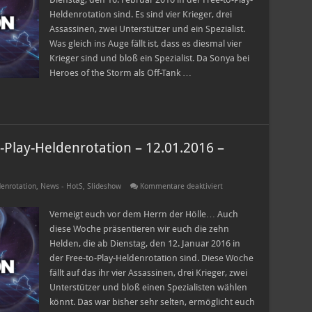
Play-
Heldenrotation sind. Es sind vier Krieger, drei
Heldenrotation
–
Assassinen, zwei Unterstützer und ein Spezialist.
16.02.2016
–
Was gleich ins Auge fällt ist, dass es diesmal vier
22.02.2016
Krieger sind und bloß ein Spezialist. Da Sonya bei
Heroes of the Storm als Off-Tank …
-Play-Heldenrotation – 12.01.2016 –
für
enrotation
,
News - HotS
,
Slideshow
Kommentare deaktiviert
Heroes
of
the
Verneigt euch vor dem Herrn der Hölle… Auch
Storm
diese Woche präsentieren wir euch die zehn
Free-
to-
Helden, die ab Dienstag, den 12. Januar 2016 in
Play-
der Free-to-Play-Heldenrotation sind. Diese Woche
Heldenrotation
–
fällt auf das ihr vier Assassinen, drei Krieger, zwei
12.01.2016
–
Unterstützer und bloß einen Spezialisten wählen
18.01.2016
könnt. Das war bisher sehr selten, ermöglicht euch