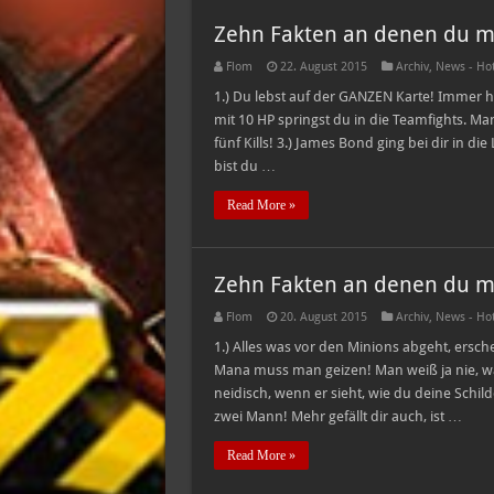
Zehn Fakten an denen du mer
Flom
22. August 2015
Archiv
,
News - Ho
1.) Du lebst auf der GANZEN Karte! Immer hu
mit 10 HP springst du in die Teamfights. Man 
fünf Kills! 3.) James Bond ging bei dir in d
bist du …
Read More »
Zehn Fakten an denen du mer
Flom
20. August 2015
Archiv
,
News - Ho
1.) Alles was vor den Minions abgeht, erschei
Mana muss man geizen! Man weiß ja nie, w
neidisch, wenn er sieht, wie du deine Schil
zwei Mann! Mehr gefällt dir auch, ist …
Read More »