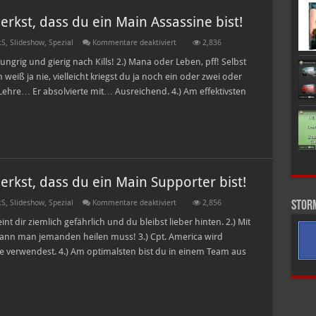
kst, dass du ein Main Assassine bist!
für
tS
,
Slideshow
,
Spezial
Kommentare deaktiviert
2,836
Zehn
Fakten
ngrig und gierig nach Kills! 2.) Mana oder Leben, pff! Selbst
an
weiß ja nie, vielleicht kriegst du ja noch ein oder zwei oder
denen
du
ie Lehre… Er absolvierte mit… Ausreichend. 4.) Am effektivsten
merkst,
dass
du
ein
Main
Assassine
bist!
kst, dass du ein Main Supporter bist!
für
tS
,
Slideshow
,
Spezial
Kommentare deaktiviert
2,856
Stor
Zehn
Fakten
nt dir ziemlich gefährlich und du bleibst lieber hinten. 2.) Mit
an
ann man jemanden heilen muss! 3.) Cpt. America wird
denen
du
de verwendest. 4.) Am optimalsten bist du in einem Team aus
merkst,
dass
du
ein
Main
Supporter
bist!