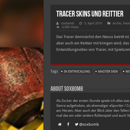
Tracer Skins und Reittier
soxbomb
3. April 2016
Archiv
,
News
4,080 Views
Das Tracer demnächst den Nexus betritt is
aber auch ein Reittier mit bringen wird, das
Entwicklungsvideo von Tracer, mit Spielsze
Tags
IN ENTWICKLUNG
MASTER SKIN
M
About soxbomb
Als Zocker der ersten Stunde spiele ich alles w
Genre aufgehoben, als ehemaliger eSportler / 
am Herzen. Aber auch der Blick über den Tellerra
mal das ein oder andere Rollenspiel und auch Stra
@soxbomb