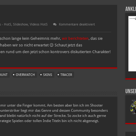
Ankli
für
 - HotS
,
Slideshow
,
Videos HotS
Kommentare deaktiviert
Tracer
Skins
und
t schon lange kein Geheimnis mehr,
wir berichteten
, das sie
Reittier
 haben wir so nicht erwartet 😉 Schaut jetzt das
nen rund um den jetzt schon kontrovers diskutierten Charakter!
OUNT
OVERWATCH
SKINS
TRACER
Unse
as mir unter die Finger kommt. Am besten aber bin ich im Shooter
Counterstriker liegt mir das Genre und dessen Community besonders
nd bleibt natürlich nicht auf der Strecke. So zocke ich auch gerne
tegie Spielen oder tollen Indie Titeln bin ich nicht abgeneigt.