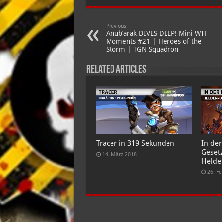
Previous
Anub’arak DIVES DEEP! Mini WTF
Moments #21 | Heroes of the
Storm | TGN Squadron
Related Articles
Tracer in 319 Sekunden
In der
Geset
14. März 2018
Helde
26. F