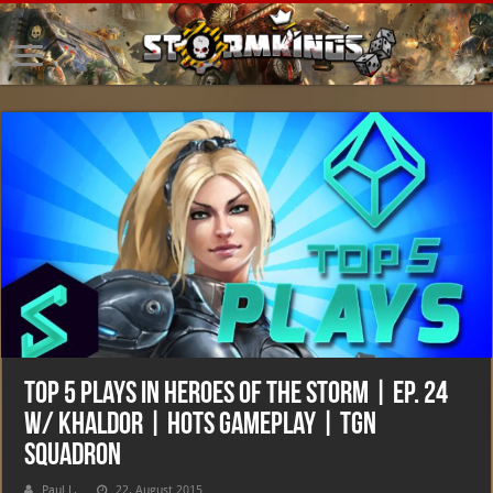
Top 5 Plays in Heroes of the Storm | Ep. 24
w/ Khaldor | HotS Gameplay | TGN
Squadron
Paul L.
22. August 2015