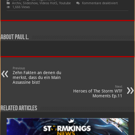
für
Archiv
,
Slideshow
,
Videos HotS
,
Youtube
Kommentare deaktiviert
Top
1,666 Views
5
Plays
in
Heroes
of
the
Storm
About Paul L.
|
Ep.
24
w/
Khaldor
|
HotS
Gameplay
Previous
|
Zehn Fakten an denen du
TGN
merkst, dass du ein Main
Squadron
Assassine bist!
Next
Heroes of The Storm WTF
Moments Ep.11
Related Articles