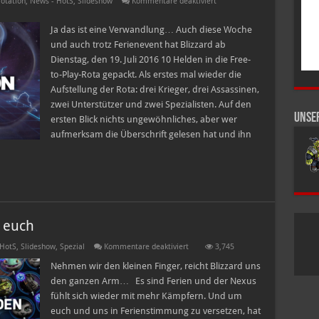
für
otation
,
News - HotS
,
Slideshow
Kommentare deaktiviert
Heroes
of
the
Ja das ist eine Verwandlung… Auch diese Woche
Storm
und auch trotz Ferienevent hat Blizzard ab
Free-
to-
Dienstag, den 19. Juli 2016 10 Helden in die Free-
Play-
to-Play-Rota gepackt. Als erstes mal wieder die
Heldenrotation
–
Aufstellung der Rota: drei Krieger, drei Assassinen,
19.07.2016
–
zwei Unterstützer und zwei Spezialisten. Auf den
25.07.2016
Unse
ersten Blick nichts ungewöhnliches, aber wer
aufmerksam die Überschrift gelesen hat und ihn
 euch
für
 HotS
,
Slideshow
,
Spezial
Kommentare deaktiviert
3,745
Mehr
kostenlose
Nehmen wir den kleinen Finger, reicht Blizzard uns
Helden
den ganzen Arm… Es sind Ferien und der Nexus
für
euch
fühlt sich wieder mit mehr Kämpfern. Und um
euch und uns in Ferienstimmung zu versetzen, hat