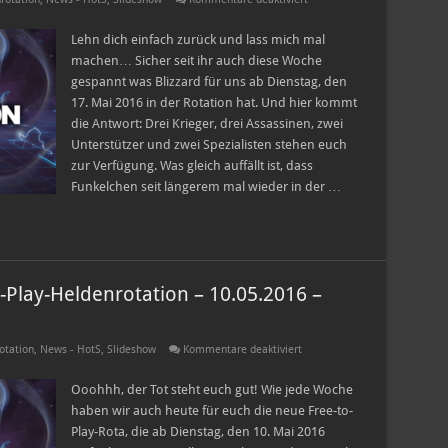
Heroes
of
the
Lehn dich einfach zurück und lass mich mal
Storm
machen… Sicher seit ihr auch diese Woche
Free-
to-
gespannt was Blizzard für uns ab Dienstag, den
Play-
17. Mai 2016 in der Rotation hat. Und hier kommt
Heldenrotation
–
die Antwort: Drei Krieger, drei Assassinen, zwei
17.05.2016
–
Unterstützer und zwei Spezialisten stehen euch
23.05.2016
zur Verfügung. Was gleich auffällt ist, dass
Funkelchen seit längerem mal wieder in der …
-Play-Heldenrotation – 10.05.2016 –
für
otation
,
News - HotS
,
Slideshow
Kommentare deaktiviert
Heroes
of
the
Ooohhh, der Tot steht euch gut! Wie jede Woche
Storm
haben wir auch heute für euch die neue Free-to-
Free-
to-
Play-Rota, die ab Dienstag, den 10. Mai 2016
Play-