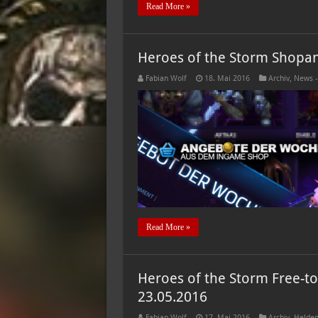
Read More »
Heroes of the Storm Shopan
Fabian Wolf
18. Mai 2016
Archiv
,
News -
Read More »
Heroes of the Storm Free-to
23.05.2016
Fabian Wolf
17. Mai 2016
Archiv
,
Helden