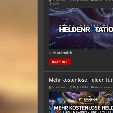
Fabian Wolf
19. Juli 2016
Archiv
,
Heldenr
4,091
auch ordentlich …
Read More »
Mehr kostenlose Helden für
Fabian Wolf
18. Juli 2016
Archiv
,
News -