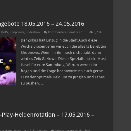
gebote 18.05.2016 – 24.05.2016
für
 HotS
,
Shopnews
,
Slideshow
Kommentare deaktiviert
5,734
Heroes
of
Der Zirkus hält Einzug in die Stadt Auch diese
the
Woche präsentieren wir euch die allseits beliebten
Storm
Shopangebote
Shopnews. Wenn ihr ihn noch nicht habt, dann
18.05.2016
wird es Zeit: Gazlowe. Dieser Spezialist ist ein Must
–
24.05.2016
Have! für eure Sammlung. Warum werdet ihr
fragen und die Frage beantworte ich euch gerne.
Er ist der optimale Held um zu junglen und Lanes
zu pushen. …
-Play-Heldenrotation – 17.05.2016 –
für
rotation
,
News - HotS
,
Slideshow
Kommentare deaktiviert