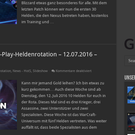
Blizzard etwas ganz besonderes für alle. Mit dem
letzten Patch können wir nun die ersten 30
Helden, die den Nexus betreten haben, kostenlos
im Training und …
-Play-Heldenrotation – 12.07.2016 –
für
otation
,
News - HotS
,
Slideshow
Kommentare deaktiviert
Heroes
Unse
of
the
Kann mir jemand Gold leihen? Ich bin etwas zu
Storm
kurz gekommen… Auch diese Woche sind ab
Free-
to-
Dienstag, den 12. Juli 2016 10 Helden für euch in
Play-
der Rota. Dieses Mal sind es drei Krieger, drei
Heldenrotation
–
Assassine, zwei Unterstützer und zwei
12.07.2016
–
Spezialisten. Diese Woche ist das WarCraft-
18.07.2016
Universum mit fünf Helden vertreten. Was weiter
auffällt ist, dass beide Spezialisten aus dem