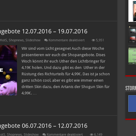
gebote 12.07.2016 – 19.07.2016
für
 HotS
,
Shopnews
,
Slideshow
Kommentare deaktiviert
5,951
Heroes
of
Wir sind vom Licht gesegnet Auch diese Woche
the
präsentieren wir euch die Shopangebote. Dises
Storm
Shopangebote
Woch könnt ihr euch Uther den Lichtbringer für
12.07.2016
4,19€ holen. Und dazu gibt es den Uther in der
–
19.07.2016
Rüstung des Richturteils für 4,99€. Das ist ja schon
ganz schön cool, aber es gibt wie immer einen
dritten Skin dazu, den Artanis der Shogun Skin für
Stor
4,99€. …
gebote 06.07.2016 – 12.07.2016
für
otS
,
Shopnews
,
Slideshow
Kommentare deaktiviert
6,149