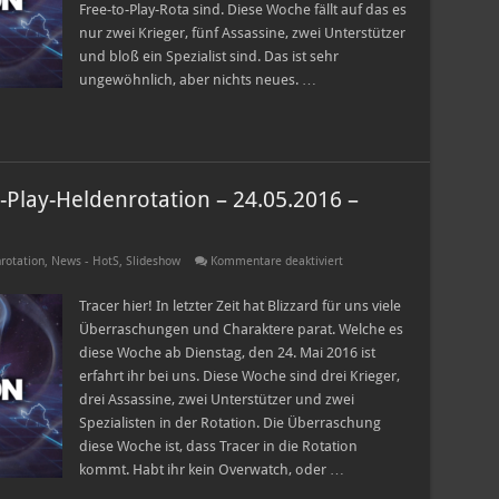
–
Free-to-Play-Rota sind. Diese Woche fällt auf das es
05.07.2016
–
nur zwei Krieger, fünf Assassine, zwei Unterstützer
11.07.2016
und bloß ein Spezialist sind. Das ist sehr
ungewöhnlich, aber nichts neues. …
-Play-Heldenrotation – 24.05.2016 –
für
rotation
,
News - HotS
,
Slideshow
Kommentare deaktiviert
Heroes
of
the
Tracer hier! In letzter Zeit hat Blizzard für uns viele
Storm
Überraschungen und Charaktere parat. Welche es
Free-
to-
diese Woche ab Dienstag, den 24. Mai 2016 ist
Play-
erfahrt ihr bei uns. Diese Woche sind drei Krieger,
Heldenrotation
–
drei Assassine, zwei Unterstützer und zwei
24.05.2016
–
Spezialisten in der Rotation. Die Überraschung
30.05.2016
diese Woche ist, dass Tracer in die Rotation
kommt. Habt ihr kein Overwatch, oder …