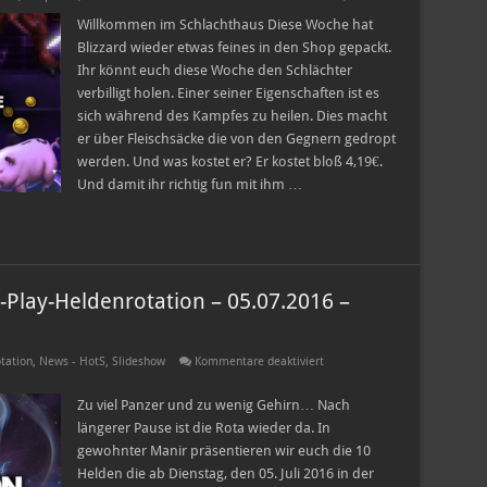
Heroes
of
Willkommen im Schlachthaus Diese Woche hat
the
Blizzard wieder etwas feines in den Shop gepackt.
Storm
Shopangebote
Ihr könnt euch diese Woche den Schlächter
06.07.2016
verbilligt holen. Einer seiner Eigenschaften ist es
–
12.07.2016
sich während des Kampfes zu heilen. Dies macht
er über Fleischsäcke die von den Gegnern gedropt
werden. Und was kostet er? Er kostet bloß 4,19€.
Und damit ihr richtig fun mit ihm …
-Play-Heldenrotation – 05.07.2016 –
für
tation
,
News - HotS
,
Slideshow
Kommentare deaktiviert
Heroes
of
the
Zu viel Panzer und zu wenig Gehirn… Nach
Storm
längerer Pause ist die Rota wieder da. In
Free-
to-
gewohnter Manir präsentieren wir euch die 10
Play-
Helden die ab Dienstag, den 05. Juli 2016 in der
Heldenrotation