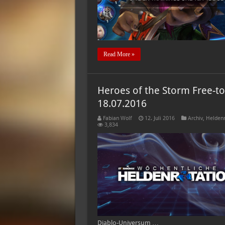
Read More »
Heroes of the Storm Free-to
18.07.2016
Fabian Wolf
12. Juli 2016
Archiv
,
Heldenr
3,834
Diablo-Universum …