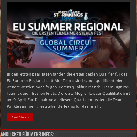
EU
Summer
Regional
–
Die
Ersten
Teilnehmer
stehen
fest
In den letzten paar Tagen fanden die ersten beiden Qualifier für das
EU Summer Regional statt. Vier Teams sind schon qualifiziert, vier
weitere werden noch folgen. Bereits qualifiziert sind: Team Dignitas
Team Liquid Epsilon Fnatic Die letzte Möglichkeit zur Qualifikation ist
am 9. April. Zur Teilnahme an diesem Qualifier mussten die Teams
Punkte sammeln. Feststehende Teams für das Final …
Read More »
Anklicken für mehr Infos: