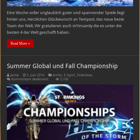
Eine Woche voller unglaublich guter und spannender Spiele liegt
hinter uns. Herzlichen Glückwunsch an Tempest, das neue beste
Team der Welt. Wir gratulieren auch mYinsanity die es unter die
besten 4 der Welt geschafft haben.
Read More »
Summer Global und Fall Championship
Janna
3. Juni 2016
Archiv
,
E-Sport
,
Slideshow
für
Kommentare deaktiviert
3,106
Summer
Global
und
Fall
Championship