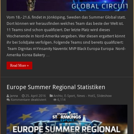
Vom 18.- 21.6. findet in Jönköping, Sweden das Summer Global statt.
Dort können wir herausfinden welches Team das beste der Welt ist.
11 Teams sind schon qualifiziert. Der letzte Platz wird dieses
Wochenende in Nord-Amerika vergeben. Wer diesen ergattert könnt
ihr bei SolidJake verfolgen. Folgende Teams sind bereits qualifiziert:
Team Dignitas mYinsanity Naventic MVP Black Europa Europa Nord-
Amerika Korea Bakery …
Read More »
Europe Summer Regional Statistiken
Janna
25. April 2016
Archiv
,
E-Sport
,
News - HotS
,
Slideshow
für
Kommentare deaktiviert
6,114
Europe
Summer
Regional
Statistiken