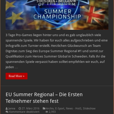
3 Tage Pro-Games liegen hinter uns und es gab unglaublich viele
spannende Spiele. Wir haben für euch alles aufgeschrieben und eine
Infografik zum Turnier erstellt. Herzlichen Glückwunsch an Team
Dignitas zum Sieg des Europe Summer Regional #1 und somit zur
Qualifikation zum Heroes Summer Global in Schweden. Falls ihr die
spannenden Spiele verpasst haben solltet empfehlen wir euch, auf
jeden …
Read More »
EU Summer Regional – Die Ersten
Teilnehmer stehen fest
Janna
27. März 2016
Archiv
,
E-Sport
,
News - HotS
,
Slideshow
für
Kommentare deaktiviert
2,993