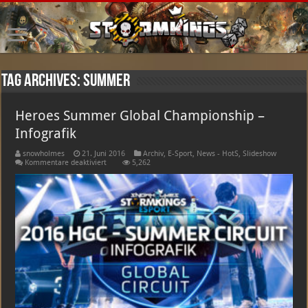
Tag Archives:
Summer
Heroes Summer Global Championship –
Infografik
snowholmes
21. Juni 2016
Archiv
,
E-Sport
,
News - HotS
,
Slideshow
für
Kommentare deaktiviert
5,262
Heroes
Summer
Global
Championship
–
Infografik