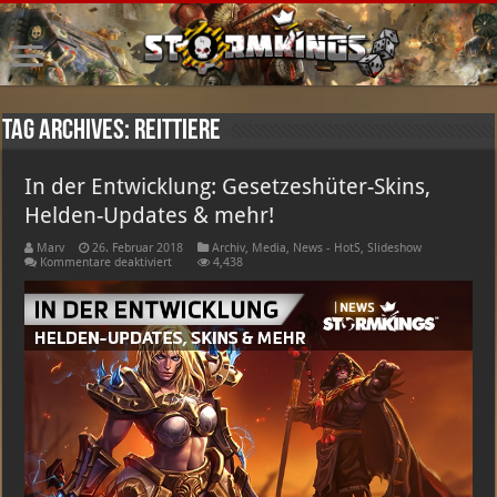
Tag Archives:
reittiere
In der Entwicklung: Gesetzeshüter-Skins,
Helden-Updates & mehr!
Marv
26. Februar 2018
Archiv
,
Media
,
News - HotS
,
Slideshow
für
Kommentare deaktiviert
4,438
In
der
Entwicklung:
Gesetzeshüter-
Skins,
Helden-
Updates
&
mehr!