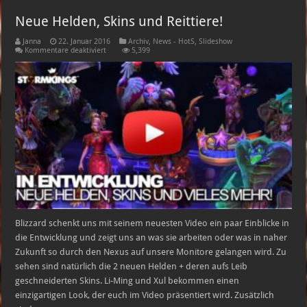
Neue Helden, Skins und Reittiere!
Janna
22. Januar 2016
Archiv
,
News - HotS
,
Slideshow
für
Kommentare deaktiviert
5,399
Neue
Helden,
Skins
und
Reittiere!
Blizzard schenkt uns mit seinem neuesten Video ein paar Einblicke in
die Entwicklung und zeigt uns an was sie arbeiten oder was in naher
Zukunft so durch den Nexus auf unsere Monitore gelangen wird. Zu
sehen sind natürlich die 2 neuen Helden + deren aufs Leib
geschneiderten Skins. Li-Ming und Xul bekommen einen
einzigartigen Look, der euch im Video präsentiert wird. Zusätzlich