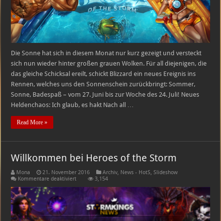
Die Sonne hat sich in diesem Monat nur kurz gezeigt und versteckt
sich nun wieder hinter großen grauen Wolken. Für all diejenigen, die
das gleiche Schicksal ereilt, schickt Blizzard ein neues Ereignis ins
Rennen, welches uns den Sonnenschein zurückbringt: Sommer,
Sonne, Badespaß – vom 27. Juni bis zur Woche des 24. Juli! Neues
Heldenchaos: Ich glaub, es hakt Nach all …
Read More »
Willkommen bei Heroes of the Storm
Mona
21. November 2016
Archiv
,
News - HotS
,
Slideshow
für
Kommentare deaktiviert
3,154
Willkommen
bei
Heroes
of
the
Storm