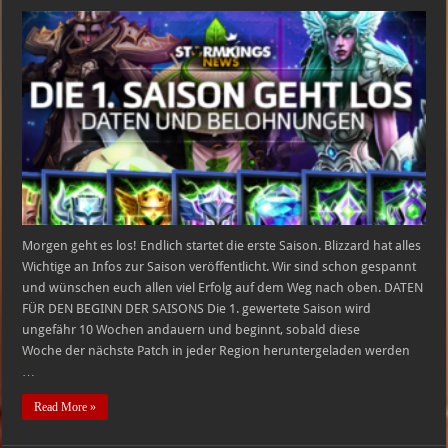
Start
der
Saison
1
–
Belohnungen
und
mehr
Morgen geht es los! Endlich startet die erste Saison. Blizzard hat alles
Wichtige an Infos zur Saison veröffentlicht. Wir sind schon gespannt
und wünschen euch allen viel Erfolg auf dem Weg nach oben. DATEN
FÜR DEN BEGINN DER SAISONS Die 1. gewertete Saison wird
ungefähr 10 Wochen andauern und beginnt, sobald diese
Woche der nächste Patch in jeder Region heruntergeladen werden
…
Read More »