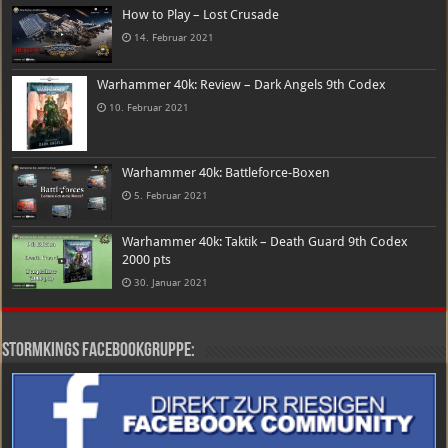
How to Play – Lost Crusade
14. Februar 2021
Warhammer 40k: Review – Dark Angels 9th Codex
10. Februar 2021
Warhammer 40k: Battleforce-Boxen
5. Februar 2021
Warhammer 40k: Taktik – Death Guard 9th Codex
2000 pts
30. Januar 2021
Stormkings Facebookgruppe: