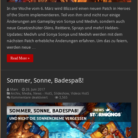
In der Woche vom 6. März wird Blizzard einen neuen Patch in Heroes
of the Storm implementieren. Teil von ihm sind nicht nur einige
Änderungen am Gameplay von Sonya und Medivh, sondern auch
neue Gesetzeshüter-Skins, Reittiere, Sprays und mehr! Helden-
Updates: Medivh und Sonya Sonya und Medivh werden mit dem
nächsten Patch erhebliche Änderungen erfahren. Um das zu feiern,
werden neue …
Read More »
Sommer, Sonne, Badespaß!
Marv
28. Juni 2017
Archiv
,
Media
,
News - HotS
,
Slideshow
,
Videos HotS
für
Kommentare deaktiviert
3,565
Sommer,
Sonne,
Badespaß!