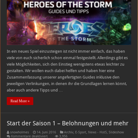
In ein neues Spiel einzusteigen ist nicht immer einfach, das haben
viele von euch sicherlich schon einmal festgestellt. Allerdings gibt es
viele Möglichkeiten, sich den Einstieg wenigstens etwas leichter zu
gestalten. Wir wollen euch dabei helfen und haben hier eine
Zusammenfassung unserer angefertigten Guides inklusive den
jeweiligen Verlinkungen, in denen ihr die Grundlagen lernen könnt,
aber auch andere Tipps und …
Read More »
Start der Saison 1 – Belohnungen und mehr
snowholmes
14. Juni 2016
Archiv
,
E-Sport
,
News - HotS
,
Slideshow
für
Kommentare deaktiviert
3,956