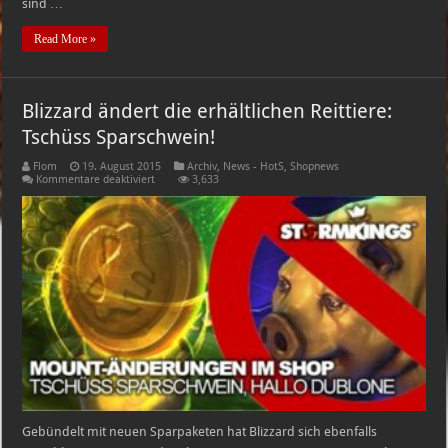
sind …
Read More »
Blizzard ändert die erhältlichen Reittiere:
Tschüss Sparschwein!
Flom
19. August 2015
Archiv
,
News - HotS
,
Shopnews
für
Kommentare deaktiviert
3,633
Blizzard
ändert
die
erhältlichen
Reittiere:
Tschüss
Sparschwein!
Gebündelt mit neuen Sparpaketen hat Blizzard sich ebenfalls