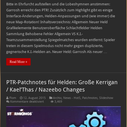
Bitte in Ehrfurcht aufstellen und die Lobeshymnen anstimmen:
Garrosh erreicht den PTR! Zusätzlich zum Highlight gibt es einige
Interface-Änderungen, Helden-Anpassungen und (wie immer) die
neue Map-Rotation! Inhaltsverzeichnis: Allgemein Neuer Held
Grafikelemente Benutzeroberfläche Schlachtfelder Helden
Sammlung Behobene Fehler Allgemein VS K.I.-
Teamzusammenstellung Spiegelmatches wurden entfernt: Spieler
treten in diesem Spielmodus nicht mehr gegen duplizierte,
gegnerische K.I.-Helden an. Neuer Held: Garrosh Als neuer …
Read More »
PTR-Patchnotes für Helden: Große Kerrigan
/ Kael’Thas / Nazeebo Changes
Flom
12. August 2015
Archiv
,
News - HotS
,
Patchnotes
,
Slideshow
für
Kommentare deaktiviert
3,469
PTR-
Patchnotes
für
Helden:
Große
Kerrigan