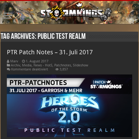
Tag Archives:
Public Test Realm
PTR Patch Notes – 31. Juli 2017
Marv
1. August 2017
Archiv
,
Media
,
News - HotS
,
Patchnotes
,
Slideshow
für
Kommentare deaktiviert
3,857
PTR
Patch
Notes
–
31.
Juli
2017