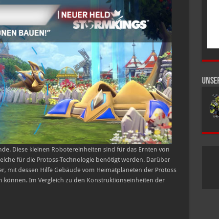
Alles
über
Probius
Unse
onde. Diese kleinen Robotereinheiten sind für das Ernten von
elche für die Protoss-Technologie benötigt werden. Darüber
der, mit dessen Hilfe Gebäude vom Heimatplaneten der Protoss
den können. Im Vergleich zu den Konstruktionseinheiten der