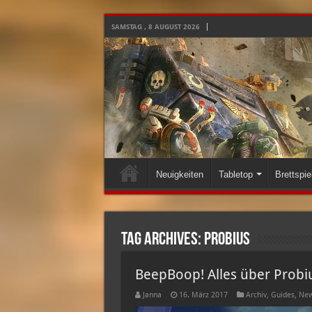
SAMSTAG , 8 AUGUST 2026
Neuigkeiten
Tabletop
Brettspie
Tag Archives:
probius
BeepBoop! Alles über Probi
Janna
16. März 2017
Archiv
,
Guides
,
New