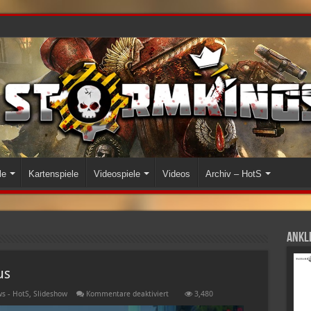
le
Kartenspiele
Videospiele
Videos
Archiv – HotS
Ankli
us
für
s - HotS
,
Slideshow
Kommentare deaktiviert
3,480
BeepBoop!