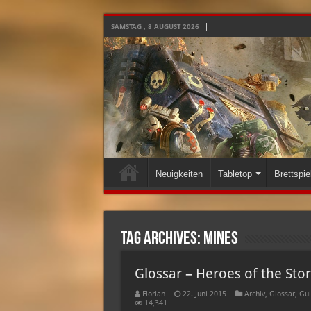
SAMSTAG , 8 AUGUST 2026
Neuigkeiten
Tabletop
Brettspie
Tag Archives:
Mines
Glossar – Heroes of the Sto
Florian
22. Juni 2015
Archiv
,
Glossar
,
Gui
14,341