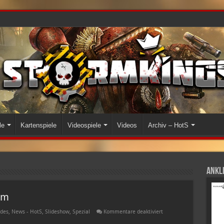
le
Kartenspiele
Videospiele
Videos
Archiv – HotS
Ankli
rm
für
des
,
News - HotS
,
Slideshow
,
Spezial
Kommentare deaktiviert
Glossar