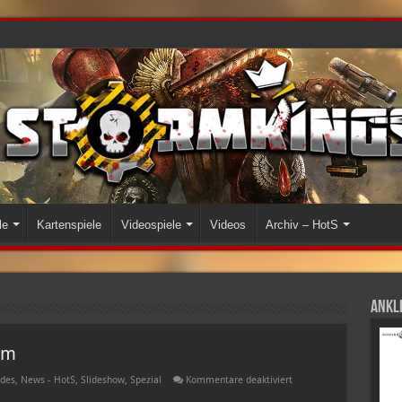
le
Kartenspiele
Videospiele
Videos
Archiv – HotS
Ankli
rm
für
des
,
News - HotS
,
Slideshow
,
Spezial
Kommentare deaktiviert
Glossar