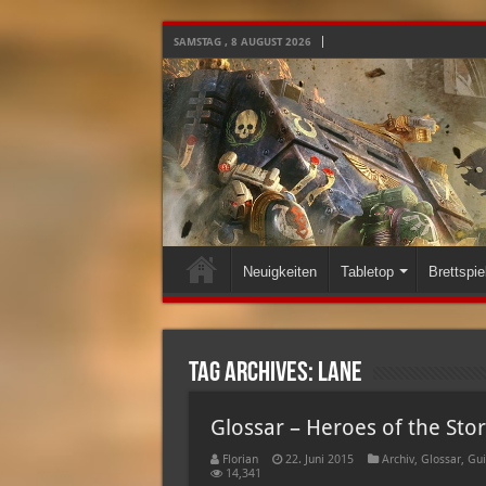
SAMSTAG , 8 AUGUST 2026
Neuigkeiten
Tabletop
Brettspie
Tag Archives:
lane
Glossar – Heroes of the Sto
Florian
22. Juni 2015
Archiv
,
Glossar
,
Gui
14,341