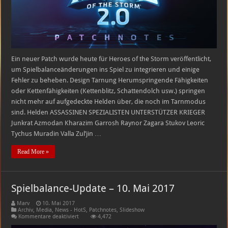
Ein neuer Patch wurde heute für Heroes of the Storm veröffentlicht,
um Spielbalanceänderungen ins Spiel zu integrieren und einige
Fehler zu beheben. Design Tarnung Herumspringende Fähigkeiten
oder Kettenfähigkeiten (Kettenblitz, Schattendolch usw.) springen
nicht mehr auf aufgedeckte Helden über, die noch im Tarnmodus
sind. Helden ASSASSINEN SPEZIALISTEN UNTERSTÜTZER KRIEGER
Junkrat Azmodan Kharazim Garrosh Raynor Zagara Stukov Leoric
Tychus Muradin Valla Zul’jin …
Read More »
Spielbalance-Update – 10. Mai 2017
Marv
10. Mai 2017
Archiv
,
Media
,
News - HotS
,
Patchnotes
,
Slideshow
für
Kommentare deaktiviert
4,472
Spielbalance-