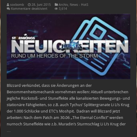
soxbomb
28. Juni 2015
Archiv
,
News - HotS
für
Kommentare deaktiviert
3,614
Änderungen
an
der
Benommenheitsmechanik
Blizzard verkündet, dass sie Änderungen an der
Benommenheitsmechanik vornehmen wollen: Aktuell unterbrechen
jegliche Rückstoß- und Stuneffekte alle kanalisierten Bewegungs- und
stationäre Fähigkeiten, so z.B. auch Tychus‘ Splittergranate Li Li’s Krug
der 1.000 Schlücke und ETC’s Moshpit. Dadran will Blizzard jetzt
arbeiten: Nach dem Patch am 30.06 „The Eternal Conflict“ werden
nurnoch Stuneffekte wie z.b. Muradin’s Sturmschlag Li Li’s Krug der
…