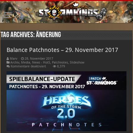
Tag Archives:
änderung
Balance Patchnotes – 29. November 2017
Marv
28. November 2017
Archiv
,
Media
,
News - HotS
,
Patchnotes
,
Slideshow
für
Kommentare deaktiviert
8,379
Balance
Patchnotes
–
29.
November
2017