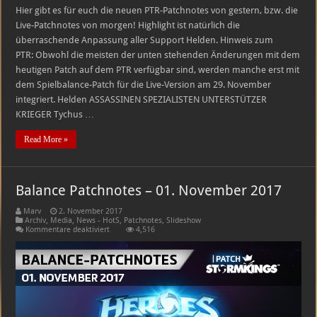
Hier gibt es für euch die neuen PTR-Patchnotes von gestern, bzw. die
Live-Patchnotes von morgen! Highlight ist natürlich die
überraschende Anpassung aller Support Helden. Hinweis zum
PTR: Obwohl die meisten der unten stehenden Änderungen mit dem
heutigen Patch auf dem PTR verfügbar sind, werden manche erst mit
dem Spielbalance-Patch für die Live-Version am 29. November
integriert. Helden ASSASSINEN SPEZIALISTEN UNTERSTÜTZER
KRIEGER Tychus …
Read More »
Balance Patchnotes – 01. November 2017
Marv
2. November 2017
Archiv
,
Media
,
News - HotS
,
Patchnotes
,
Slideshow
für
Kommentare deaktiviert
4,516
Balance
Patchnotes
–
01.
November
2017