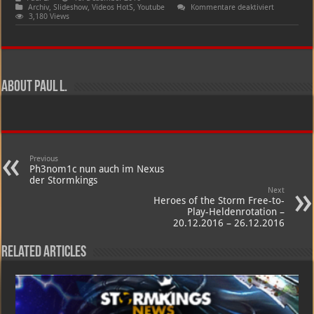
für
Archiv
,
Slideshow
,
Videos HotS
,
Youtube
Kommentare deaktiviert
Ragnaros
3,180 Views
„E“
Build
|
Blast
Wave
Build
is
About Paul L.
Best
Build
|
TGN
Squadron
Heroes
of
the
Previous
Storm
Ph3nom1c nun auch im Nexus
Gameplay
der Stormkings
Next
Heroes of the Storm Free-to-
Play-Heldenrotation –
20.12.2016 – 26.12.2016
Related Articles