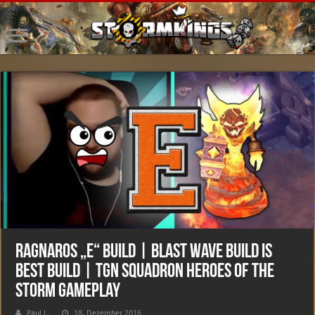
Ragnaros „E“ Build | Blast Wave Build is
Best Build | TGN Squadron Heroes of the
Storm Gameplay
Paul L.
18. Dezember 2016