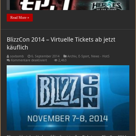
Read More »
BlizzCon 2014 – Virtuelle Tickets ab jetzt
käuflich
soxbomb
6. September 2014
Archiv
,
E-Sport
,
News - HotS
für
Kommentare deaktiviert
2,463
BlizzCon
2014
–
Virtuelle
Tickets
ab
jetzt
käuflich