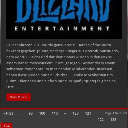
BETA
möglich
Bei der Blizzcon 2013 wurde genaueres zu Heroes of the Storm
bekannt gegeben. [quote]Mächtige Krieger aus Azeroth, Sanktuario,
dem Koprulu-Sektor und darüber hinaus wurden in den Nexus,
einem transdimensionalem Sturm, gesogen. Gestrandet in einem
seltsamen Zwischenraum miteinander kollidierender Universen,
haben diese Helden nur ein Schicksal … endlose Schlachten um
Ruhm, Überleben und einfach nur zum Spaß.[/quote] Es gibt eine
Liste …
Read More »
« First
...
90
100
110
«
120
121
Page 124 of 124
122
123
124