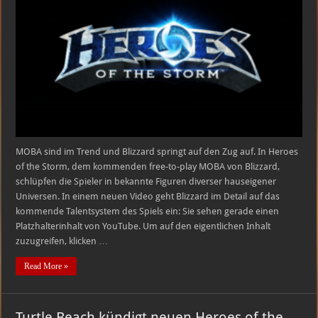
the
Storm:
Video
zum
Talentsystem
MOBA sind im Trend und Blizzard springt auf den Zug auf. In Heroes
of the Storm, dem kommenden free-to-play MOBA von Blizzard,
schlüpfen die Spieler in bekannte Figuren diverser hauseigener
Universen. In einem neuen Video geht Blizzard im Detail auf das
kommende Talentsystem des Spiels ein: Sie sehen gerade einen
Platzhalterinhalt von YouTube. Um auf den eigentlichen Inhalt
zuzugreifen, klicken …
Read More »
Turtle Beach kündigt neuen Heroes of the