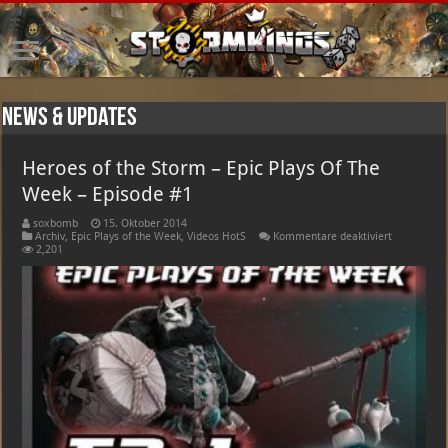
News & Updates
Heroes of the Storm – Epic Plays Of The
Week – Episode #1
soxbomb
15. Oktober 2014
für
Archiv
,
Epic Plays of the Week
,
Videos HotS
Kommentare deaktiviert
Heroes
2,201
of
the
Storm
–
Epic
Plays
Of
The
Week
–
Episode
#1