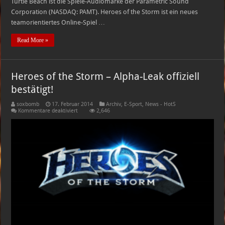
Turtle Beach ist die Spiele-Audiomarke der Parametric Sound
Corporation (NASDAQ: PAMT). Heroes of the Storm ist ein neues
teamorientiertes Online-Spiel …
Read More »
Heroes of the Storm – Alpha-Leak offiziell
bestätigt!
soxbomb
17. Februar 2014
Archiv
,
E-Sport
,
News - HotS
für
Kommentare deaktiviert
2,646
Heroes
of
the
Storm
–
Alpha-
Leak
offiziell
bestätigt!