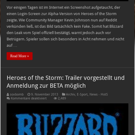
Vor einigen Tagen ist im Internet ein Screenshot aufgetaucht, der
einen Login-Screen zur Alpha-Version von Heroes of the Storm
zeigte. Wie Community Manager Kevin Johnson nun auf Reddit
verkünden ließ, ist das Bild tatsächlich kein Fake. Somit hat Blizzard
den Leak vom Spiel offiziell bestätigt, warnt jedoch auch vor
Betrügern. Spieler sollen sich besonders in Acht nehmen und nicht
auf …
Read More »
Heroes of the Storm: Trailer vorgestellt und
Anmeldung zur BETA möglich
soxbomb
9. November 2013
Archiv
,
E-Sport
,
News - HotS
für
Kommentare deaktiviert
2,489
Heroes
of
the
Storm:
Trailer
vorgestellt
und
Anmeldung
zur