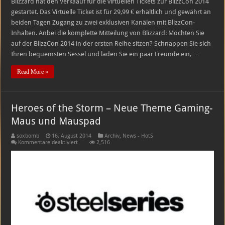
Blizzard hat den Verkaauf für die virtuellen Tickets zur BlizzCon 2014
gestartet. Das Virtuelle Ticket ist für 29,99 € erhältlich und gewährt an
beiden Tagen Zugang zu zwei exklusiven Kanälen mit BlizzCon-
Inhalten. Anbei die komplette Mitteilung von Blizzard: Möchten Sie
auf der BlizzCon 2014 in der ersten Reihe sitzen? Schnappen Sie sich
Ihren bequemsten Sessel und laden Sie ein paar Freunde ein, …
Read More »
Heroes of the Storm – Neue Theme Gaming-
Maus und Mauspad
soxbomb
16. August 2014
Archiv
,
News - HotS
für
Kommentare deaktiviert
2,516
Heroes
of
the
Storm
–
Neue
Theme
Gaming-
Maus
und
Mauspad