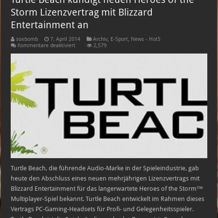
Storm Lizenzvertrag mit Blizzard
Entertainment an
soxbomb
7. April 2014
Archiv
,
E-Sport
,
News - HotS
für
Kommentare deaktiviert
2,579
Turtle
Beach
kündigt
neuen
Heroes
of
the
Storm
Lizenzvertrag
mit
Blizzard
Entertainment
an
Turtle Beach, die führende Audio-Marke in der Spieleindustrie, gab
heute den Abschluss eines neuen mehrjährigen Lizenzvertrags mit
Blizzard Entertainment für das langerwartete Heroes of the Storm™
Multiplayer-Spiel bekannt. Turtle Beach entwickelt im Rahmen dieses
Vertrags PC-Gaming-Headsets für Profi- und Gelegenheitsspieler.