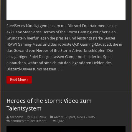
SteelSeries kündigt gemeinsam mit Blizzard Entertainment seine
exklusive SteelSeries Heroes of the Storm Gaming-Peripherie an.
Grundstein hierfür legen die präzise und leistungsstarke Sensei
[RAW] Gaming-Maus und das robuste QcK Gaming-Mauspad, die in
das Gewand von Heroes of the Storm-Artworks schlüpfen. Die
einzigartigen Spiel-Designs lassen Gamer noch tiefer ins Spiel
eintauchen, während sie sich mit den legendären Helden des
Blizzard-Universums messen. …
Read More »
Heroes of the Storm: Video zum
Talentsystem
soxbomb
7. Juli 2014
Archiv
,
E-Sport
,
News - HotS
für
Kommentare deaktiviert
2,663
Heroes
of