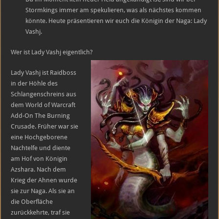
Held:
Lady
Stormkings immer am spekulieren, was als nächstes kommen
Vashj
könnte. Heute präsentieren wir euch die Königin der Naga: Lady
Vashj.
Wer ist Lady Vashj eigentlich?
Lady Vashj ist Raidboss
in der Höhle des
Schlangenschreins aus
dem World of Warcraft
Add-On The Burning
Crusade. Früher war sie
eine Hochgeborene
Nachtelfe und diente
am Hof von Königin
Azshara. Nach dem
Krieg der Ahnen wurde
sie zur Naga. Als sie an
die Oberfläche
zurückkehrte, traf sie