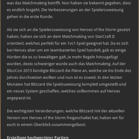
verbessert!
was das Matchmaking betrifft. Nun haben sie bekannt gegeben, dass
es endlich losgeht. Die Verbesserungen an der Spielerzuweisung
gehen in die erste Runde.
Als sie sich an die Spielerzuweisung von Heroes of the Storm gesetzt
haben, haben sie sich an dem Matchmaking von StarCraft II
orientiert, welches perfekt für ein 1vs1-Spiel geeignet hat. Da es sich
bei Heroes aber um ein teambasiertes Spiel handelt, gab es einige
Hürden die es zu bewältigen galt. Je mehr Regeln hinzugefügt
wurden, desto schwieriger wurde auch das Matchmaking. Auf der
BlizzCon 2015 kündigte Blizzard die Pläne an, welche sie bis Ende des
Jahres durchsetzen wollten und nun ist es soweit. In den letzten
Monaten hat Blizzard die Spielzuweisung komplett umgestellt und
ein neues System geschaffen, welches vollkommen auf Heroes
angepasst ist.
Die wichtigsten Veränderungen, welche Blizzard mit der aktuellen
Version von Heroes of the Storm freigeschaltet hat, haben wir für
euch in einem Überblick zusammengefasst:
Erstellung hochwertiger Partien