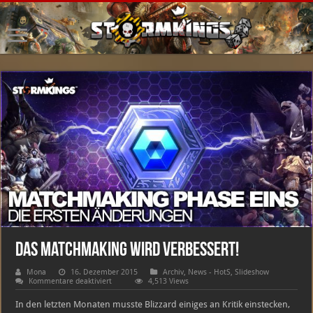
Das Matchmaking wird verbessert!
Mona
16. Dezember 2015
Archiv
,
News - HotS
,
Slideshow
für
Kommentare deaktiviert
4,513 Views
Das
Matchmaking
In den letzten Monaten musste Blizzard einiges an Kritik einstecken,
wird