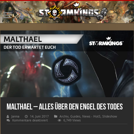
Malthael – Alles über den Engel des Todes
Janna
14. Juni 2017
Archiv
,
Guides
,
News - HotS
,
Slideshow
für
Kommentare deaktiviert
6,749 Views
Malthael
–
Alles