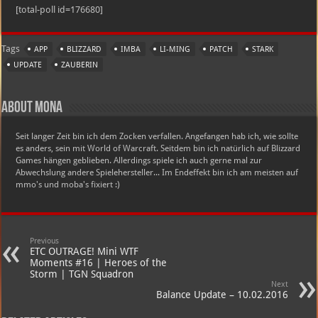
[total-poll id=176680]
Tags
APP
BLIZZARD
IMBA
LI-MING
PATCH
STARK
UPDATE
ZAUBERIN
About Mona
Seit langer Zeit bin ich dem Zocken verfallen. Angefangen hab ich, wie sollte
es anders, sein mit World of Warcraft. Seitdem bin ich natürlich auf Blizzard
Games hängen geblieben. Allerdings spiele ich auch gerne mal zur
Abwechslung andere Spielehersteller... Im Endeffekt bin ich am meisten auf
mmo's und moba's fixiert :)
Previous
ETC OUTRAGE! Mini WTF
Moments #16 | Heroes of the
Storm | TGN Squadron
Next
Balance Update – 10.02.2016