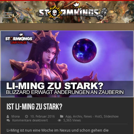
Ist Li-Ming zu stark?
Mona
10. Februar 2016
App
,
Archiv
,
News - HotS
,
Slideshow
für
Kommentare deaktiviert
5,365 Views
Ist
Li-
Li-Ming ist nun eine Woche im Nexus und schon gehen die
Ming