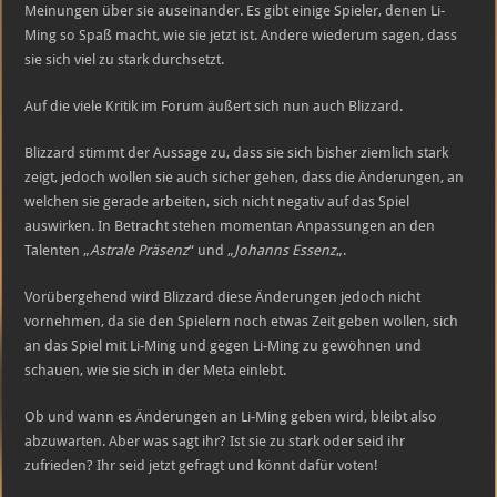
zu
Meinungen über sie auseinander. Es gibt einige Spieler, denen Li-
stark?
Ming so Spaß macht, wie sie jetzt ist. Andere wiederum sagen, dass
sie sich viel zu stark durchsetzt.
Auf die viele Kritik im Forum äußert sich nun auch Blizzard.
Blizzard stimmt der Aussage zu, dass sie sich bisher ziemlich stark
zeigt, jedoch wollen sie auch sicher gehen, dass die Änderungen, an
welchen sie gerade arbeiten, sich nicht negativ auf das Spiel
auswirken. In Betracht stehen momentan Anpassungen an den
Talenten „
Astrale Präsenz
“ und „
Johanns Essenz
„.
Vorübergehend wird Blizzard diese Änderungen jedoch nicht
vornehmen, da sie den Spielern noch etwas Zeit geben wollen, sich
an das Spiel mit Li-Ming und gegen Li-Ming zu gewöhnen und
schauen, wie sie sich in der Meta einlebt.
Ob und wann es Änderungen an Li-Ming geben wird, bleibt also
abzuwarten. Aber was sagt ihr? Ist sie zu stark oder seid ihr
zufrieden? Ihr seid jetzt gefragt und könnt dafür voten!