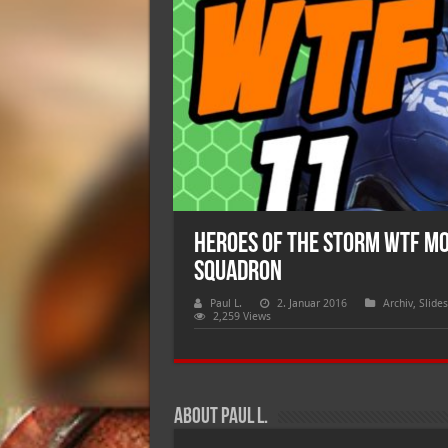
Heroes of the Storm WTF Mo
Squadron
Paul L.
2. Januar 2016
Archiv
,
Slide
2,259 Views
About Paul L.