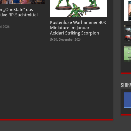
 „OneState“ das
tive RP-Suchtmittel
Kostenlose Warhammer 40K
ni 2026
Miniature im Januar! –
Aeldari Striking Scorpion
30. Dezember 2024
Stor