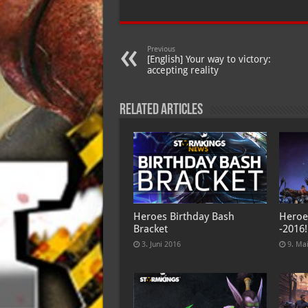
Previous
[English] Your way to victory:
accepting reality
Related Articles
Heroes Birthday Bash
Heroe
Bracket
-2016!
3. Juni 2016
9. Ma