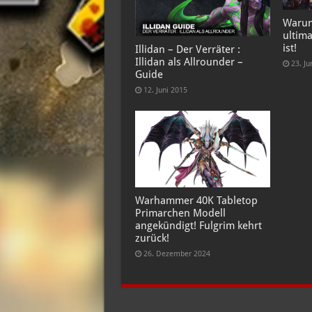
Warum
ultima
ist!
Illidan – Der Verräter :
Illidan als Allrounder –
23. Ju
Guide
12. Juni 2015
Warhammer 40K Tabletop
Primarchen Modell
angekündigt! Fulgrim kehrt
zurück!
26. Dezember 2024