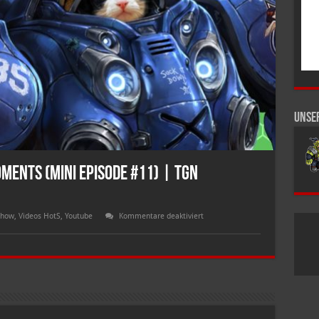
Unse
ments (Mini Episode #11) | TGN
für
show
,
Videos HotS
,
Youtube
Kommentare deaktiviert
Heroes
of
the
Storm
WTF
Moments
(Mini
Episode
#11)
|
TGN