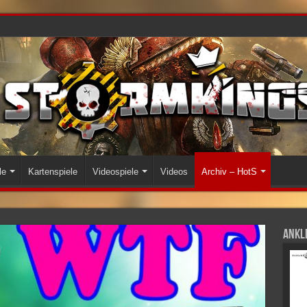
le
Kartenspiele
Videospiele
Videos
Archiv – HotS
Ankli