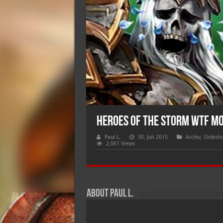
Heroes of The Storm WTF Mo
Paul L.
30. Juli 2015
Archiv
,
Slidesh
2,061 Views
About Paul L.