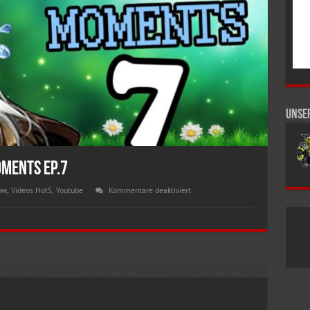
Unse
ments Ep.7
für
ow
,
Videos HotS
,
Youtube
Kommentare deaktiviert
Heroes
of
The
Storm
WTF
Moments
Ep.7