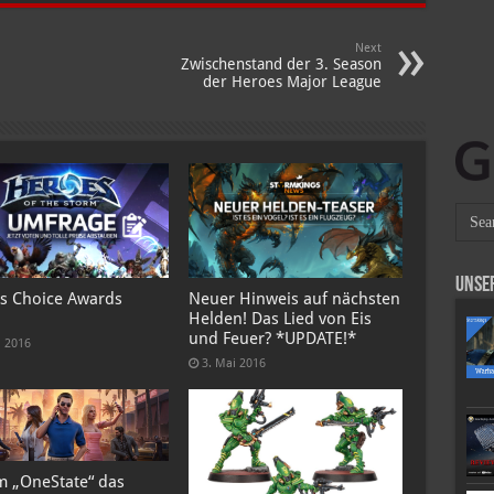
Next
Zwischenstand der 3. Season
der Heroes Major League
Unse
s Choice Awards
Neuer Hinweis auf nächsten
Helden! Das Lied von Eis
und Feuer? *UPDATE!*
i 2016
3. Mai 2016
 „OneState“ das