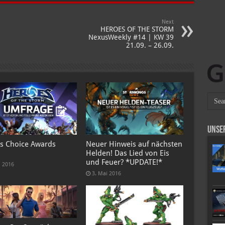
Next
HEROES OF THE STORM
NexusWeekly #14 | KW 39
21.09. – 26.09.
Unse
s Choice Awards
Neuer Hinweis auf nächsten
Helden! Das Lied von Eis
und Feuer? *UPDATE!*
i 2016
3. Mai 2016