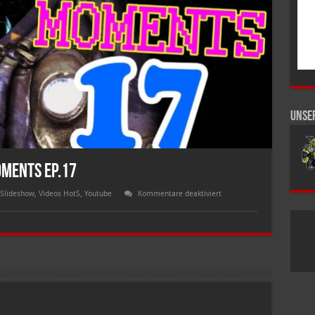
Unse
oments Ep.17
für
Slideshow
,
Videos HotS
,
Youtube
Kommentare deaktiviert
Heroes
of
The
Storm
WTF
Moments
Ep.17