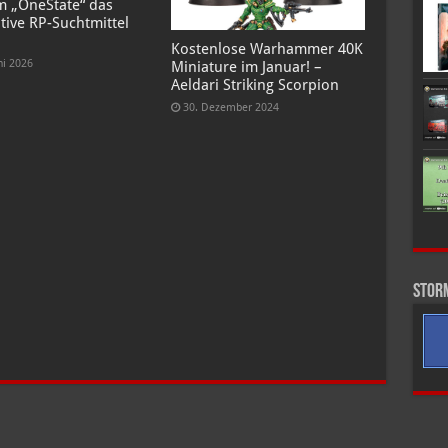
 „OneState“ das
tive RP-Suchtmittel
Kostenlose Warhammer 40K
ni 2026
Miniature im Januar! –
Aeldari Striking Scorpion
30. Dezember 2024
Stor