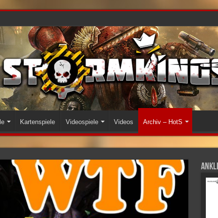
le
Kartenspiele
Videospiele
Videos
Archiv – HotS
Ankli