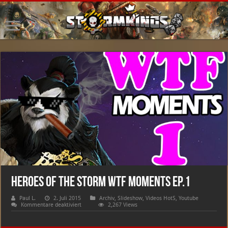
Heroes of The Storm WTF Moments Ep.1
Paul L.
2. Juli 2015
Archiv
,
Slideshow
,
Videos HotS
,
Youtube
für
Kommentare deaktiviert
2,267 Views
Heroes
of
The