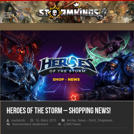
Heroes of the Storm – Shopping News!
soxbomb
16. März 2015
Archiv
,
News - HotS
,
Shopnews
für
Kommentare deaktiviert
2,904 Views
Heroes
of